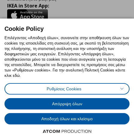
IKEA in Store App:
Cookie Policy
Follow us:
Επιλέγοντας «Αποδοχή όλων», συναινείτε στην αποθήκευση όλων των
cookies της ιστοσελίδας στη συσκευή σας, με σκοπό τη βελτιστοποίηση
Facebook
Instagram
TikTok
Youtube
Pinterest
Twitter
της πλοήγησης, τη στατιστική ανάλυση και την υποστήριξη των
διαφημιστικών μας ενεργειών. Επιλέγοντας «Απόρριψη όλων»,
αποθηκεύονται μόνο τα cookies που είναι αναγκαία για τη λειτουργία
της ιστοσελίδας. Μπορείτε να διαχειριστείτε τις προτιμήσεις σας μέσω
των «Ρυθμίσεων cookies». Για την αναλυτική Πολιτική Cookies κάντε
κλικ εδώ.
Πολιτική Cookies
Δήλωση ψηφιακής προσβασιμότητας
Ρυθμίσεις Cookies
Ρυθμίσεις cookies
Όροι Χρήσης
Γενική Πολιτική Προσωπικών Δεδομένων
Πολιτική Προσωπικών Δεδομένων για ΙΚΕΑ.gr
Απόρριψη όλων
Κώδικας Καταναλωτικής Δεοντολογίας
Αποδοχή όλων και κλείσιμο
© Inter-IKEA Systems B.V. 1999 - 2025