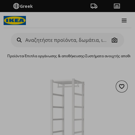
Greek
Πορεία παραγγελίας
Καταστή
Burge
Camera
Προϊόντα
›
Έπιπλα οργάνωσης & αποθήκευσης
›
Συστήματα ανοιχτής αποθήκ
Προσθή