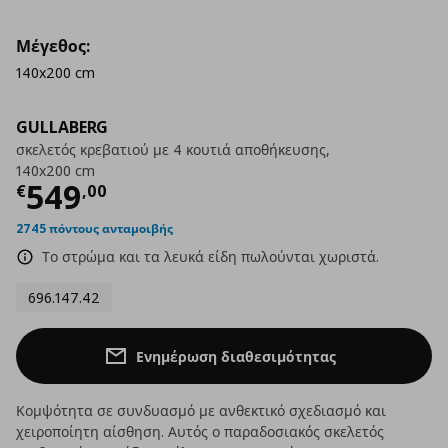
Μέγεθος:
140x200 cm
GULLABERG
σκελετός κρεβατιού με 4 κουτιά αποθήκευσης,
140x200 cm
Τρέχουσα τιμή
€ 549,00
549
€
,
00
2745 πόντους ανταμοιβής
Το στρώμα και τα λευκά είδη πωλούνται χωριστά.
696.147.42
Ενημέρωση διαθεσιμότητας
Κομψότητα σε συνδυασμό με ανθεκτικό σχεδιασμό και
χειροποίητη αίσθηση. Αυτός ο παραδοσιακός σκελετός