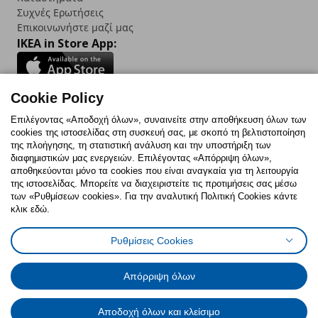
Συχνές Ερωτήσεις
Επικοινωνήστε μαζί μας
IKEA in Store App:
Cookie Policy
Follow us:
Επιλέγοντας «Αποδοχή όλων», συναινείτε στην αποθήκευση όλων των
cookies της ιστοσελίδας στη συσκευή σας, με σκοπό τη βελτιστοποίηση
Facebook
Instagram
TikTok
Youtube
Pinterest
Twitter
της πλοήγησης, τη στατιστική ανάλυση και την υποστήριξη των
διαφημιστικών μας ενεργειών. Επιλέγοντας «Απόρριψη όλων»,
αποθηκεύονται μόνο τα cookies που είναι αναγκαία για τη λειτουργία
της ιστοσελίδας. Μπορείτε να διαχειριστείτε τις προτιμήσεις σας μέσω
των «Ρυθμίσεων cookies». Για την αναλυτική Πολιτική Cookies κάντε
κλικ εδώ.
Πολιτική Cookies
Δήλωση ψηφιακής προσβασιμότητας
Ρυθμίσεις Cookies
Ρυθμίσεις cookies
Όροι Χρήσης
Γενική Πολιτική Προσωπικών Δεδομένων
Πολιτική Προσωπικών Δεδομένων για ΙΚΕΑ.gr
Απόρριψη όλων
Κώδικας Καταναλωτικής Δεοντολογίας
Αποδοχή όλων και κλείσιμο