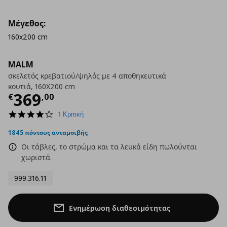
Μέγεθος:
160x200 cm
MALM
σκελετός κρεβατιού/ψηλός με 4 αποθηκευτικά
κουτιά, 160X200 cm
Τρέχουσα τιμή
€ 369,00
369
€
,
00
4.0
1 Κριτική
star
rating
1845 πόντους ανταμοιβής
Οι τάβλες, το στρώμα και τα λευκά είδη πωλούνται
χωριστά.
999.316.11
Ενημέρωση διαθεσιμότητας