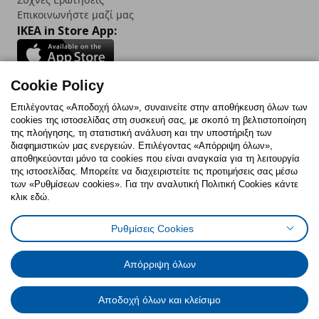
Επικοινωνήστε μαζί μας
IKEA in Store App:
Cookie Policy
Follow us:
Επιλέγοντας «Αποδοχή όλων», συναινείτε στην αποθήκευση όλων των
cookies της ιστοσελίδας στη συσκευή σας, με σκοπό τη βελτιστοποίηση
Facebook
Instagram
TikTok
Youtube
Pinterest
Twitter
της πλοήγησης, τη στατιστική ανάλυση και την υποστήριξη των
διαφημιστικών μας ενεργειών. Επιλέγοντας «Απόρριψη όλων»,
αποθηκεύονται μόνο τα cookies που είναι αναγκαία για τη λειτουργία
της ιστοσελίδας. Μπορείτε να διαχειριστείτε τις προτιμήσεις σας μέσω
των «Ρυθμίσεων cookies». Για την αναλυτική Πολιτική Cookies κάντε
κλικ εδώ.
Πολιτική Cookies
Δήλωση ψηφιακής προσβασιμότητας
Ρυθμίσεις Cookies
Ρυθμίσεις cookies
Όροι Χρήσης
Γενική Πολιτική Προσωπικών Δεδομένων
Πολιτική Προσωπικών Δεδομένων για ΙΚΕΑ.gr
Απόρριψη όλων
Κώδικας Καταναλωτικής Δεοντολογίας
Αποδοχή όλων και κλείσιμο
© Inter-IKEA Systems B.V. 1999 - 2025