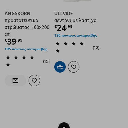
ÄNGSKORN
ULLVIDE
προστατευτικό
σεντόνι με λάστιχο
Τρέχουσα τιμή
€ 2
24
€
,
99
στρώματος, 160x200
cm
120 πόντους ανταμοιβής
Τρέχουσα τιμή
€ 39,99
39
€
,
99
(10)
195 πόντους ανταμοιβής
(15)
Προσθήκη στο καλάθι
Προσθήκη στα αγαπημένα
Προσθήκη στα αγαπημένα
Ενημέρωση διαθεσιμότητας
Back To Top