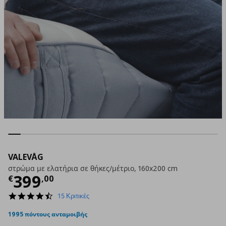
VALEVÅG
στρώμα με ελατήρια σε θήκες/μέτριο, 160x200 cm
Τρέχουσα τιμή
€ 399,00
399
€
,
00
4.5
15 Κριτικές
star
rating
1995 πόντους ανταμοιβής