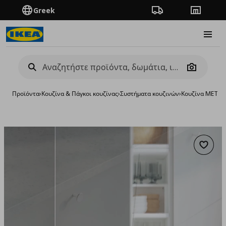
Greek
Πορεία παραγγελίας
Καταστή
Burge
Camera
Προϊόντα
›
Κουζίνα & Πάγκοι κουζίνας
›
Συστήματα κουζινών
›
Κουζίνα METO
Προσθή