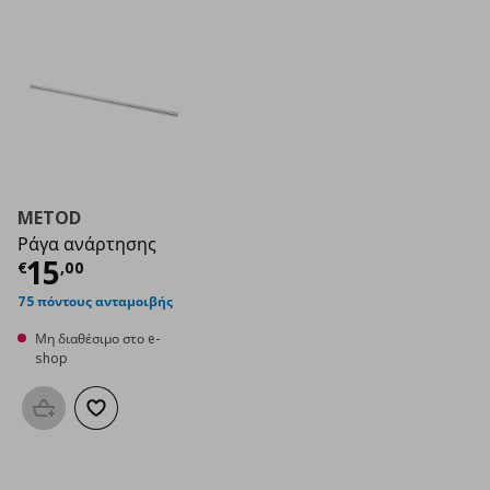
METOD
Ράγα ανάρτησης
Τρέχουσα τιμή
€ 15,00
15
€
,
00
75 πόντους ανταμοιβής
Μη διαθέσιμο στο e-
shop
Προσθήκη στο καλάθι
Προσθήκη στα αγαπημένα