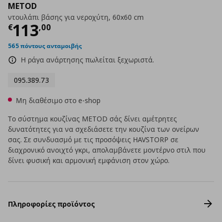
METOD
ντουλάπι βάσης για νεροχύτη, 60x60 cm
Τρέχουσα τιμή
€ 113,00
113
€
,
00
565 πόντους ανταμοιβής
Η ράγα ανάρτησης πωλείται ξεχωριστά.
095.389.73
Μη διαθέσιμο στο e-shop
Το σύστημα κουζίνας METOD σάς δίνει αμέτρητες
δυνατότητες για να σχεδιάσετε την κουζίνα των ονείρων
σας. Σε συνδυασμό με τις προσόψεις HAVSTORP σε
διαχρονικό ανοιχτό γκρι, απολαμβάνετε μοντέρνο στιλ που
δίνει φυσική και αρμονική εμφάνιση στον χώρο.
Πληροφορίες προϊόντος