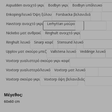
Aspudden ανοιχτό γκρι
Bodbyn γκρι
Bodbyn υπόλευκο
Enkoping/λευκό Όψη ξύλου
Forsbacka βελανιδιά
Havstorp ανοιχτό γκρι
Lerhyttan μαύρο
Nickebo ματ ανθρακί
Ringhult ανοιχτό γκρι
Ringhult λευκό
Sinarp καφέ
Stensund λευκό
Upplov ματ σκούρο μπεζ
Vallstena λευκό
Veddinge λευκό
Voxtorp γυαλιστερό σκούρο γκρι-καφέ
Voxtorp γυαλιστερό/λευκό
Voxtorp ματ λευκό
Voxtorp σκούρο γκρι
Voxtorp όψη βελανιδιάς
Μέγεθος:
60x60 cm