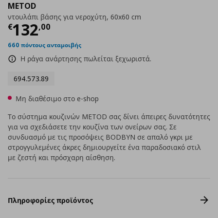
METOD
ντουλάπι βάσης για νεροχύτη, 60x60 cm
Τρέχουσα τιμή
€ 132,00
132
€
,
00
660 πόντους ανταμοιβής
Η ράγα ανάρτησης πωλείται ξεχωριστά.
694.573.89
Μη διαθέσιμο στο e-shop
Το σύστημα κουζινών METOD σας δίνει άπειρες δυνατότητες
για να σχεδιάσετε την κουζίνα των ονείρων σας. Σε
συνδυασμό με τις προσόψεις BODBYN σε απαλό γκρι με
στρογγυλεμένες άκρες δημιουργείτε ένα παραδοσιακό στιλ
με ζεστή και πρόσχαρη αίσθηση.
Πληροφορίες προϊόντος