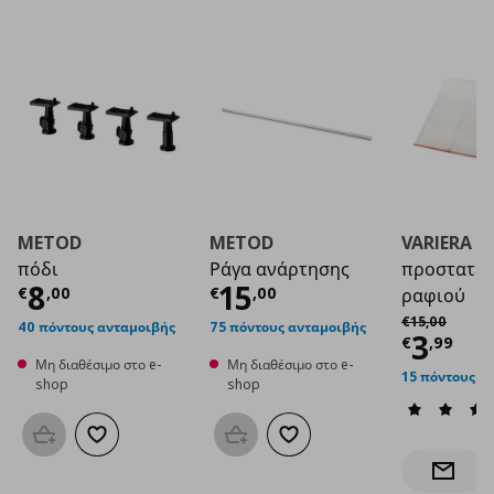
METOD
METOD
VARIERA
πόδι
Ράγα ανάρτησης
προστατευ
Τρέχουσα τιμή
Τρέχουσα τιμή
€ 8,00
€ 1
8
15
€
,
00
€
,
00
ραφιού
Αρχική τιμή
€
€
15
,
00
40 πόντους ανταμοιβής
75 πόντους ανταμοιβής
Τρέχο
3
€
,
99
Μη διαθέσιμο στο e-
Μη διαθέσιμο στο e-
15 πόντους α
shop
shop
Προσθήκη στο καλάθι
Προσθήκη στα αγαπημένα
Προσθήκη στο καλάθι
Προσθήκη στα αγαπημένα
Ενημέρ