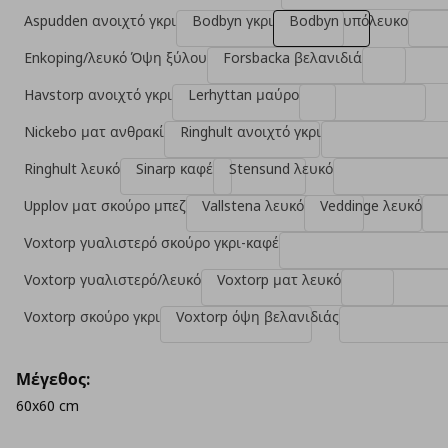
Aspudden ανοιχτό γκρι
Bodbyn γκρι
Bodbyn υπόλευκο
Enkoping/λευκό Όψη ξύλου
Forsbacka βελανιδιά
Havstorp ανοιχτό γκρι
Lerhyttan μαύρο
Nickebo ματ ανθρακί
Ringhult ανοιχτό γκρι
Ringhult λευκό
Sinarp καφέ
Stensund λευκό
Upplov ματ σκούρο μπεζ
Vallstena λευκό
Veddinge λευκό
Voxtorp γυαλιστερό σκούρο γκρι-καφέ
Voxtorp γυαλιστερό/λευκό
Voxtorp ματ λευκό
Voxtorp σκούρο γκρι
Voxtorp όψη βελανιδιάς
Μέγεθος:
60x60 cm