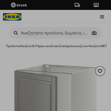
Greek
Πορεία παραγγελίας
Καταστή
Burge
Camera
Προϊόντα
›
Κουζίνα & Πάγκοι κουζίνας
›
Συστήματα κουζινών
›
Κουζίνα METO
Προσθή