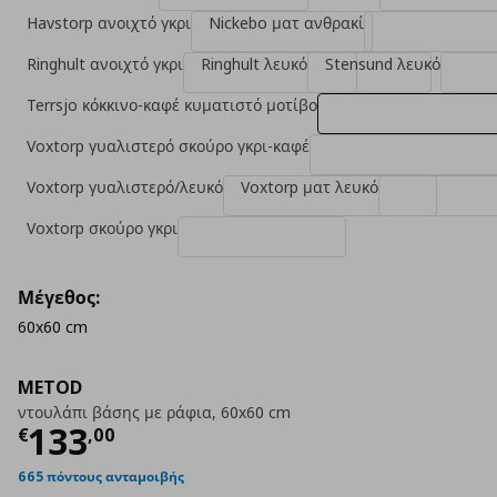
Havstorp ανοιχτό γκρι
Nickebo ματ ανθρακί
Ringhult ανοιχτό γκρι
Ringhult λευκό
Stensund λευκό
Terrsjo κόκκινο-καφέ κυματιστό μοτίβο
Voxtorp γυαλιστερό σκούρο γκρι-καφέ
Voxtorp γυαλιστερό/λευκό
Voxtorp ματ λευκό
Voxtorp σκούρο γκρι
Μέγεθος:
60x60 cm
METOD
ντουλάπι βάσης με ράφια, 60x60 cm
Τρέχουσα τιμή
€ 133,00
133
€
,
00
665 πόντους ανταμοιβής