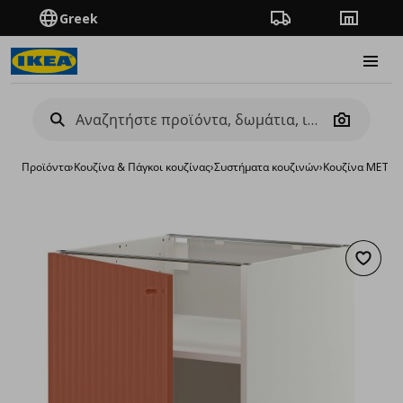
Greek
Πορεία παραγγελίας
Καταστή
Burge
Camera
Προϊόντα
›
Κουζίνα & Πάγκοι κουζίνας
›
Συστήματα κουζινών
›
Κουζίνα METO
Προσθή