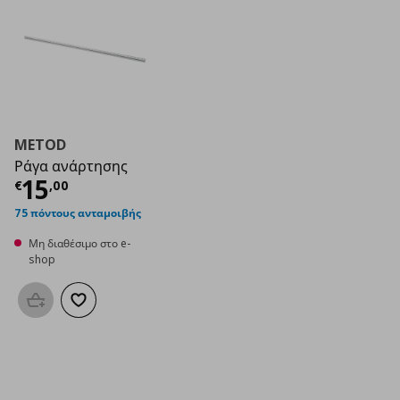
METOD
Ράγα ανάρτησης
Τρέχουσα τιμή
€ 15,00
15
€
,
00
75 πόντους ανταμοιβής
Μη διαθέσιμο στο e-
shop
Προσθήκη στο καλάθι
Προσθήκη στα αγαπημένα