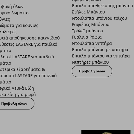
Έπιπλα αποθήκευσης μπάνιου
οβολή όλων
Στήλες Μπάνιου
εφικό Δωμάτιο
Ντουλάπια μπάνιου τοίχου
ύνιες
Ραφιέρες Μπάνιου
ρώματα για κούνιες
Τρόλεϊ μπάνιου
λαξιέρες
Γυάλινα Ράφια
υτιά αποθήκευσης παιχνιδιού
Ντουλάπια νιπτήρα
νθέσεις LASTARE για παιδικό
Έπιπλα μπάνιου με νιπτήρα
μάτιο
Έπιπλα μπάνιου για νιπτήρα
ελετοί LASTARE για παιδικό
Νιπτήρες μπάνιου
μάτιο
ωτερικά εξαρτήματα &
Προβολή όλων
εσουάρ LASTARE για παιδικό
μάτιο
εφικά Λευκά Είδη
υκά είδη για μωρά
Προβολή όλων