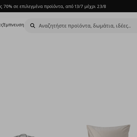
ς 70% σε επιλεγμένα προϊόντα, από 13/7 μέχρι 23/8
ες
Έμπνευση