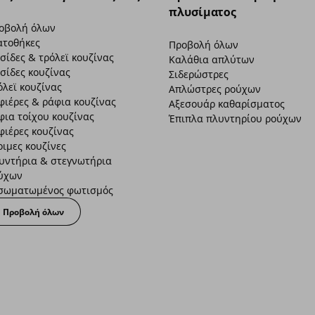
πλυσίματος
οβολή όλων
ατοθήκες
Προβολή όλων
σίδες & τρόλεϊ κουζίνας
Καλάθια απλύτων
σίδες κουζίνας
Σιδερώστρες
όλεϊ κουζίνας
Απλώστρες ρούχων
φιέρες & ράφια κουζίνας
Αξεσουάρ καθαρίσματος
φια τοίχου κουζίνας
Έπιπλα πλυντηρίου ρούχων
φιέρες κουζίνας
οιμες κουζίνες
υντήρια & στεγνωτήρια
ύχων
σωματωμένος φωτισμός
Προβολή όλων