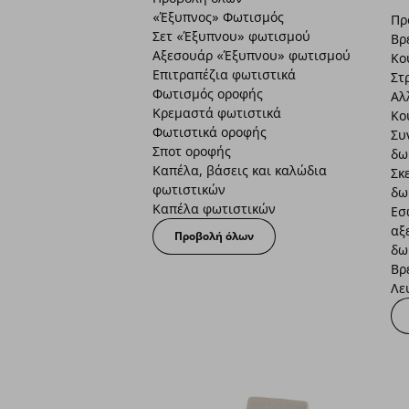
«Έξυπνος» Φωτισμός
Πρ
Σετ «Έξυπνου» φωτισμού
Βρ
Αξεσουάρ «Έξυπνου» φωτισμού
Κο
Επιτραπέζια φωτιστικά
Στ
Φωτισμός οροφής
Αλ
Κρεμαστά φωτιστικά
Κο
Φωτιστικά οροφής
Συ
Σποτ οροφής
δω
Καπέλα, βάσεις και καλώδια
Σκ
φωτιστικών
δω
Καπέλα φωτιστικών
Εσ
αξ
Προβολή όλων
δω
Βρ
Λε