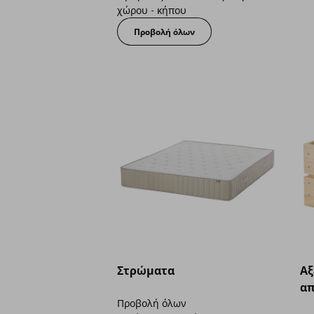
χώρου - κήπου
Προβολή όλων
Στρώματα
Aξ
απ
Προβολή όλων