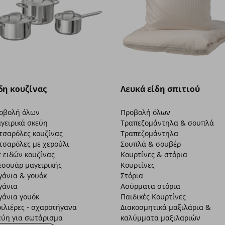
δη κουζίνας
Λευκά είδη σπιτιού
οβολή όλων
Προβολή όλων
γειρικά σκεύη
Τραπεζομάντηλα & σουπλά
τσαρόλες κουζίνας
Τραπεζομάντηλα
τσαρόλες με χερούλι
Σουπλά & σουβέρ
τ ειδών κουζίνας
Κουρτίνες & στόρια
εσουάρ μαγειρικής
Κουρτίνες
γάνια & γουόκ
Στόρια
γάνια
Ασύρματα στόρια
γάνια γουόκ
Παιδικές Κουρτίνες
ριλιέρες - σχαροτήγανα
Διακοσμητικά μαξιλάρια &
εύη για σωτάρισμα
καλύμματα μαξιλαριών