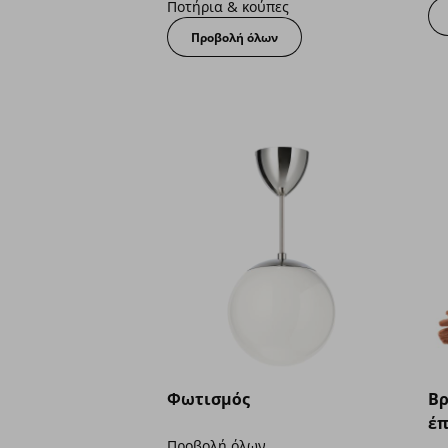
Ποτήρια & κούπες
Προβολή όλων
Φωτισμός
Βρ
έπ
Προβολή όλων