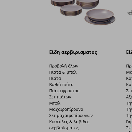
Είδη σερβιρίσματος
Εί
Προβολή όλων
Πρ
Πιάτα & μπολ
Μα
Πιάτα
Κα
Βαθιά πιάτα
Κα
Πιάτα φρούτου
Σε
Σετ πιάτων
Αξ
Μπολ
Τη
Μαχαιροπίρουνα
Τη
Σετ μαχαιροπίρουνων
Τη
Κουτάλες & λαβίδες
Γκ
σερβιρίσματος
Σκ