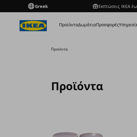
Greek
Εκπτώσεις IKEA έω
Προϊόντα
Δωμάτια
Προσφορές
Υπηρεσί
Προϊόντα
Προϊόντα