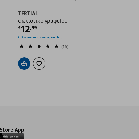
TERTIAL
φωτιστικό γραφείου
ή
€ 145,00
Τρέχουσα τιμή
€ 12,99
12
€
,
99
60 πόντους ανταμοιβής
(16)
ένα
Προσθήκη στο καλάθι
Προσθήκη στα αγαπημένα
 Store App: