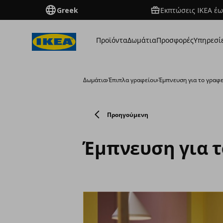
Greek
Εκπτώσεις IKEA έω
Προϊόντα
Δωμάτια
Προσφορές
Υπηρεσί
Δωμάτια
›
Έπιπλα γραφείου
›
Έμπνευση για το γραφ
Προηγούμενη
Έμπνευση για τ