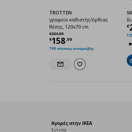
TROTTEN
S
γραφείο καθιστής/όρθιας
δι
Τ
€
θέσης, 120x70 cm
Αρχική τιμή
€ 234,00
€
234
,
00
12
Τρέχουσα τιμή
€ 158
158
€
,
99
790 πόντους ανταμοιβής
Προσθήκη στα αγαπημένα
Ενημέρωση διαθεσιμότητας
Αγορές στην IKEA
Έντυπα