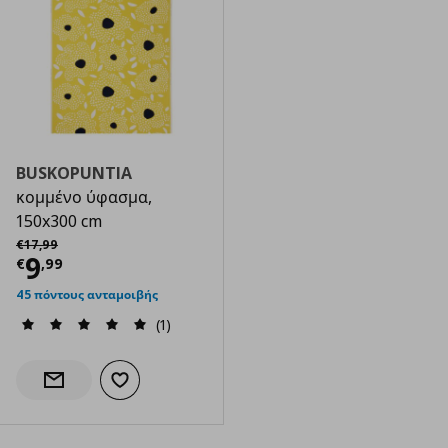
BUSKOPUNTIA
κομμένο ύφασμα,
150x300 cm
Αρχική τιμή
€ 17,99
€
17
,
99
Τρέχουσα τιμή
€ 9,99
9
€
,
99
45 πόντους ανταμοιβής
(1)
Προσθήκη στα αγαπημένα
Ενημέρωση διαθεσιμότητας