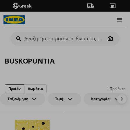
Greek
Πορεία παραγγελίας
Καταστή
Burge
Camera
BUSKOPUNTIA
Προϊόν
Δωμάτιο
1 Προϊόντα
Ταξινόμηση
Τιμή:
Κατηγορία: