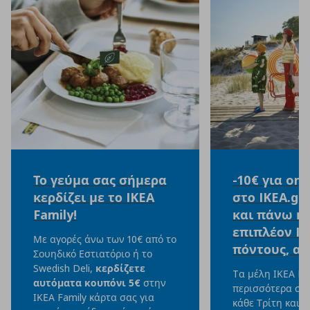
Το γεύμα σας σήμερα
-10€ για onl
κερδίζει με το IKEA
στο IKEA.gr
Family!
και πάνω κα
επιπλέον IK
Με αγορές άνω των 10€ από το
πόντους, αξ
Σουηδικό Εστιατόριο ή το
Swedish Deli,
κερδίζετε
Tα μέλη ΙΚΕΑ Fa
αυτόματα κουπόνι 5€
στην
περισσότερα στο
ΙΚΕΑ Family κάρτα σας για
κάθε Τρίτη και 