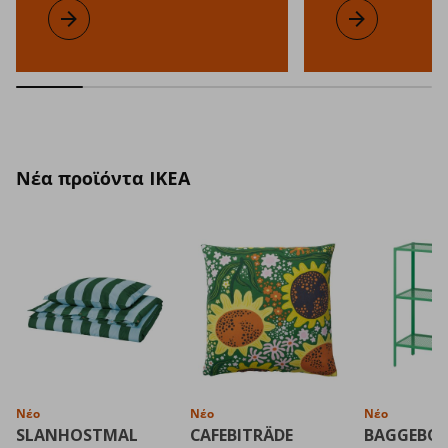
Συλλεκτική σειρά KOMPISHÄNG
Μάθετε περισσότερα
Σειρά IKEA PS 
Μάθετε περισσ
Νέα προϊόντα IKEA
Νέο
Νέο
Νέο
SLANHOSTMAL
CAFEBITRÄDE
BAGGEBO