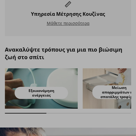
Υπηρεσία Μέτρησης Κουζίνας
Υπηρεσία Μέτρησης Κουζίνας
Μάθετε περισσότερα
Ανακαλύψτε τρόπους για μια πιο βιώσιμη
ζωή στο σπίτι
Μείωση
Εξοικονόμηση
απορριμμάτων κα
ενέργειας
σπατάλης τροφίμω