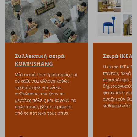
Συλλεκτική σειρά
Σειρά IKEA 
KOMPISHÄNG
Η σειρά IKEA PS 
παντού, αλλά αγ
Μία σειρά που προσαρμόζεται
περισσότερο του
σε κάθε νέα αλλαγή καθώς
δημιουργικούς χ
σχεδιάστηκε για νέους
φτιαγμένη για ό
ανθρώπους που ζουν σε
αναζητούν διαρ
μεγάλες πόλεις και κάνουν τα
καθημερινότητά 
πρώτα τους βήματα μακριά
από το πατρικό τους σπίτι.