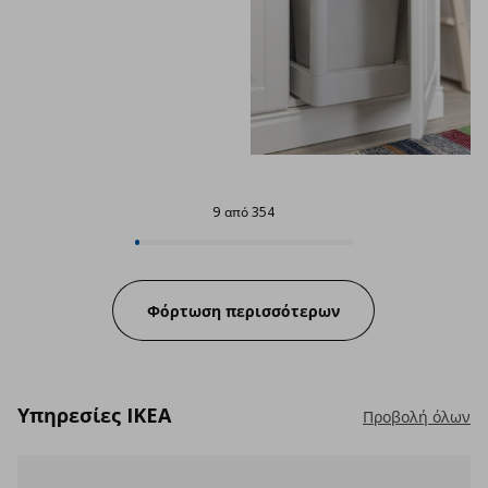
9 από 354
9 από 354
Progress:
Φόρτωση περισσότερων
Υπηρεσίες IKEA
Προβολή όλων