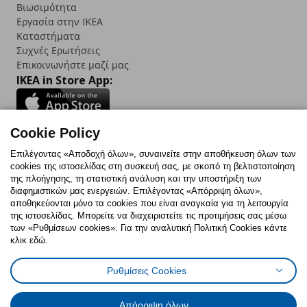
Βιωσιμότητα
Εργασία στην IKEA
Καταστήματα
Συχνές Ερωτήσεις
Επικοινωνήστε μαζί μας
IKEA in Store App:
Cookie Policy
Follow us:
Επιλέγοντας «Αποδοχή όλων», συναινείτε στην αποθήκευση όλων των
cookies της ιστοσελίδας στη συσκευή σας, με σκοπό τη βελτιστοποίηση
Facebook
Instagram
TikTok
Youtube
Pinterest
Twitter
της πλοήγησης, τη στατιστική ανάλυση και την υποστήριξη των
διαφημιστικών μας ενεργειών. Επιλέγοντας «Απόρριψη όλων»,
αποθηκεύονται μόνο τα cookies που είναι αναγκαία για τη λειτουργία
της ιστοσελίδας. Μπορείτε να διαχειριστείτε τις προτιμήσεις σας μέσω
των «Ρυθμίσεων cookies». Για την αναλυτική Πολιτική Cookies κάντε
κλικ εδώ.
Πολιτική Cookies
Δήλωση ψηφιακής προσβασιμότητας
Ρυθμίσεις Cookies
Ρυθμίσεις cookies
Όροι Χρήσης
Γενική Πολιτική Προσωπικών Δεδομένων
Πολιτική Προσωπικών Δεδομένων για ΙΚΕΑ.gr
Απόρριψη όλων