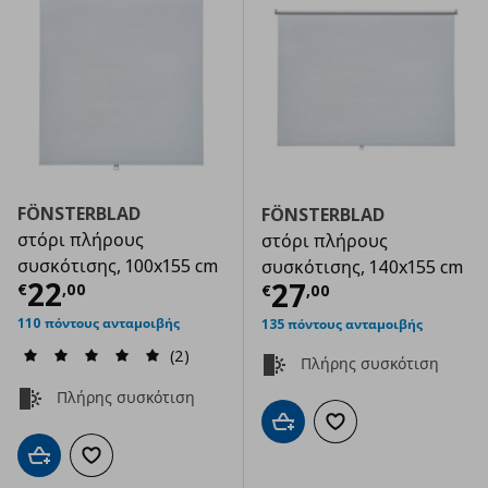
FÖNSTERBLAD
FÖNSTERBLAD
στόρι πλήρους
στόρι πλήρους
συσκότισης, 100x155 cm
συσκότισης, 140x155 cm
Τρέχουσα τιμή
€ 22,00
22
Τρέχουσα τιμ
27
€
,
00
€
,
00
110 πόντους ανταμοιβής
135 πόντους ανταμοιβής
(2)
Πλήρης συσκότιση
Πλήρης συσκότιση
Προσθήκη στο καλάθι
Προσθήκη στα αγαπημ
Προσθήκη στο καλάθι
Προσθήκη στα αγαπημένα