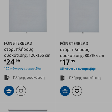
FÖNSTERBLAD
FÖNSTERBLAD
στόρι πλήρους
στόρι πλήρους
συσκότισης, 120x155 cm
συσκότισης, 80x155 cm
Τρέχουσα τιμή
€ 24,99
24
Τρέχουσα τιμ
17
€
,
99
€
,
99
120 πόντους ανταμοιβής
85 πόντους ανταμοιβής
Πλήρης συσκότιση
Πλήρης συσκότιση
Προσθήκη στο καλάθι
Προσθήκη στα αγαπημένα
Προσθήκη στο καλάθι
Προσθήκη στα αγαπημ