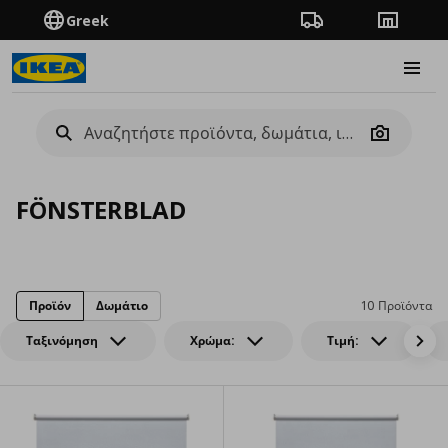
Greek
Πορεία παραγγελίας
Καταστή
Burge
Camera
FÖNSTERBLAD
Προϊόν
Δωμάτιο
10 Προϊόντα
Ταξινόμηση
Χρώμα:
Τιμή: