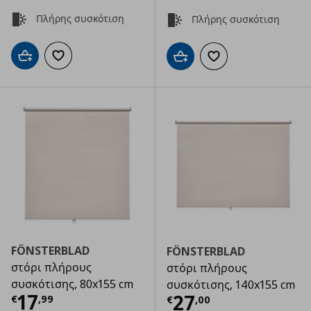
Πλήρης συσκότιση
Πλήρης συσκότιση
Προσθήκη στο καλάθι
Προσθήκη στα αγαπημένα
Προσθήκη στο καλάθι
Προσθήκη στα αγαπημ
FÖNSTERBLAD
FÖNSTERBLAD
στόρι πλήρους
στόρι πλήρους
συσκότισης, 80x155 cm
συσκότισης, 140x155 cm
Τρέχουσα τιμή
€ 17,99
17
Τρέχουσα τιμ
27
€
,
99
€
,
00