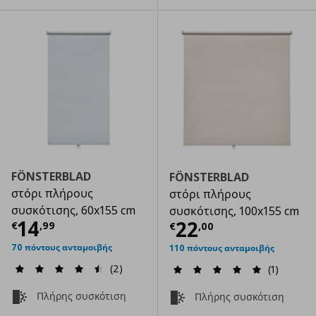
FÖNSTERBLAD
FÖNSTERBLAD
στόρι πλήρους
στόρι πλήρους
συσκότισης, 60x155 cm
συσκότισης, 100x155 cm
Τρέχουσα τιμή
€ 14,99
14
Τρέχουσα τιμ
22
€
,
99
€
,
00
70 πόντους ανταμοιβής
110 πόντους ανταμοιβής
(2)
(1)
Πλήρης συσκότιση
Πλήρης συσκότιση