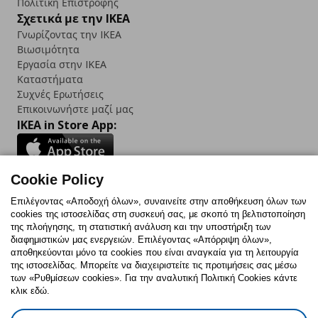
Πολιτική Επιστροφής
Σχετικά με την IKEA
Γνωρίζοντας την IKEA
Βιωσιμότητα
Εργασία στην IKEA
Καταστήματα
Συχνές Ερωτήσεις
Επικοινωνήστε μαζί μας
IKEA in Store App:
Cookie Policy
Follow us:
Επιλέγοντας «Αποδοχή όλων», συναινείτε στην αποθήκευση όλων των
cookies της ιστοσελίδας στη συσκευή σας, με σκοπό τη βελτιστοποίηση
Facebook
Instagram
TikTok
Youtube
Pinterest
Twitter
της πλοήγησης, τη στατιστική ανάλυση και την υποστήριξη των
διαφημιστικών μας ενεργειών. Επιλέγοντας «Απόρριψη όλων»,
αποθηκεύονται μόνο τα cookies που είναι αναγκαία για τη λειτουργία
της ιστοσελίδας. Μπορείτε να διαχειριστείτε τις προτιμήσεις σας μέσω
των «Ρυθμίσεων cookies». Για την αναλυτική Πολιτική Cookies κάντε
κλικ εδώ.
Πολιτική Cookies
Δήλωση ψηφιακής προσβασιμότητας