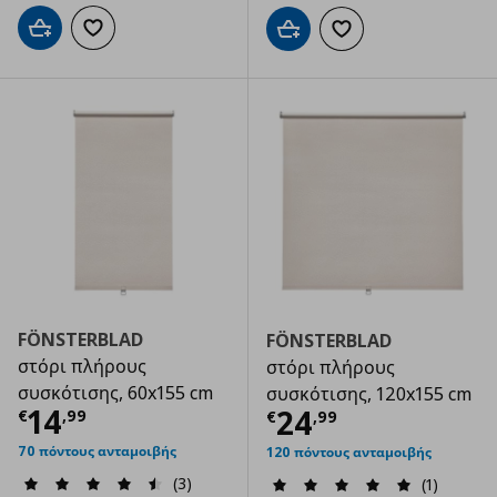
Προσθήκη στο καλάθι
Προσθήκη στα αγαπημένα
Προσθήκη στο καλάθι
Προσθήκη στα αγαπημ
FÖNSTERBLAD
FÖNSTERBLAD
στόρι πλήρους
στόρι πλήρους
συσκότισης, 60x155 cm
συσκότισης, 120x155 cm
Τρέχουσα τιμή
€ 14,99
14
Τρέχουσα τιμ
24
€
,
99
€
,
99
70 πόντους ανταμοιβής
120 πόντους ανταμοιβής
(3)
(1)