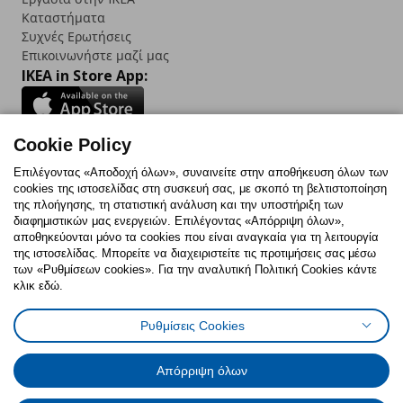
Καταστήματα
Συχνές Ερωτήσεις
Επικοινωνήστε μαζί μας
IKEA in Store App:
Cookie Policy
Follow us:
Επιλέγοντας «Αποδοχή όλων», συναινείτε στην αποθήκευση όλων των
cookies της ιστοσελίδας στη συσκευή σας, με σκοπό τη βελτιστοποίηση
Facebook
Instagram
TikTok
Youtube
Pinterest
Twitter
της πλοήγησης, τη στατιστική ανάλυση και την υποστήριξη των
διαφημιστικών μας ενεργειών. Επιλέγοντας «Απόρριψη όλων»,
αποθηκεύονται μόνο τα cookies που είναι αναγκαία για τη λειτουργία
της ιστοσελίδας. Μπορείτε να διαχειριστείτε τις προτιμήσεις σας μέσω
των «Ρυθμίσεων cookies». Για την αναλυτική Πολιτική Cookies κάντε
κλικ εδώ.
Πολιτική Cookies
Δήλωση ψηφιακής προσβασιμότητας
Ρυθμίσεις Cookies
Ρυθμίσεις cookies
Όροι Χρήσης
Γενική Πολιτική Προσωπικών Δεδομένων
Πολιτική Προσωπικών Δεδομένων για ΙΚΕΑ.gr
Απόρριψη όλων
Κώδικας Καταναλωτικής Δεοντολογίας