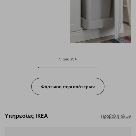
9 από 354
9 από 354
Progress:
Φόρτωση περισσότερων
Υπηρεσίες IKEA
Προβολή όλων