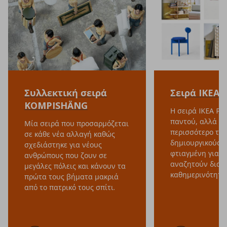
Συλλεκτική σειρά
Σειρά IKEA 
KOMPISHÄNG
Η σειρά IKEA PS 
παντού, αλλά αγ
Μία σειρά που προσαρμόζεται
περισσότερο του
σε κάθε νέα αλλαγή καθώς
δημιουργικούς χ
σχεδιάστηκε για νέους
φτιαγμένη για ό
ανθρώπους που ζουν σε
αναζητούν διαρ
μεγάλες πόλεις και κάνουν τα
καθημερινότητά 
πρώτα τους βήματα μακριά
από το πατρικό τους σπίτι.