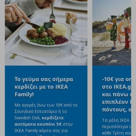
Το γεύμα σας σήμερα
-10€ για onl
κερδίζει με το IKEA
στο IKEA.gr
Family!
και πάνω κα
επιπλέον IK
Με αγορές άνω των 10€ από το
πόντους, αξ
Σουηδικό Εστιατόριο ή το
Swedish Deli,
κερδίζετε
Tα μέλη ΙΚΕΑ Fa
αυτόματα κουπόνι 5€
στην
περισσότερα στο
ΙΚΕΑ Family κάρτα σας για
κάθε Τρίτη και 