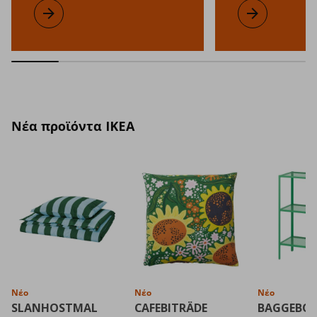
Συλλεκτική σειρά KOMPISHÄNG
Μάθετε περισσότερα
Σειρά IKEA PS 
Μάθετε περισσ
Νέα προϊόντα IKEA
Νέο
Νέο
Νέο
SLANHOSTMAL
CAFEBITRÄDE
BAGGEBO