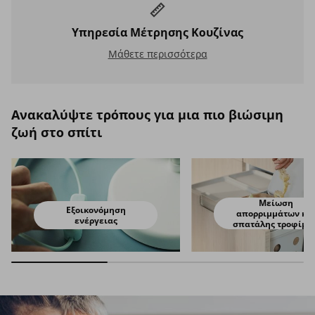
Υπηρεσία Μέτρησης Κουζίνας
Υπηρεσία Μέτρησης Κουζίνας
Μάθετε περισσότερα
Ανακαλύψτε τρόπους για μια πιο βιώσιμη
ζωή στο σπίτι
Μείωση
Εξοικονόμηση
απορριμμάτων κα
ενέργειας
σπατάλης τροφίμω