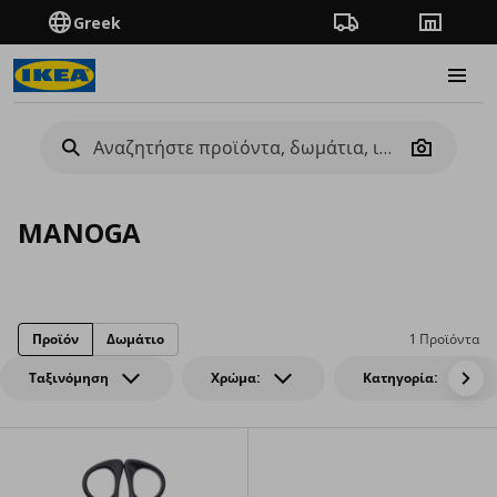
Greek
Πορεία παραγγελίας
Καταστή
Burge
Camera
MANOGA
Προϊόν
Δωμάτιο
1 Προϊόντα
Ταξινόμηση
Χρώμα:
Κατηγορία: