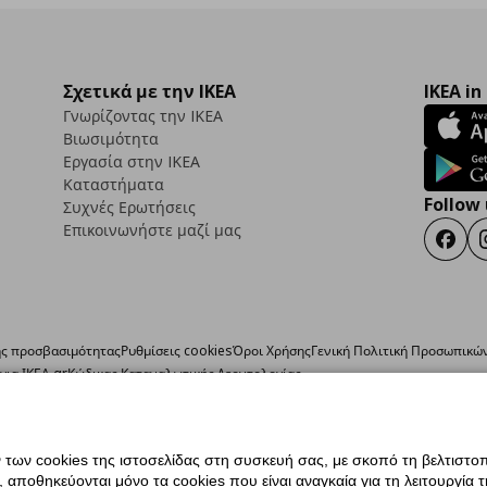
Σχετικά με την IKEA
IKEA in
Γνωρίζοντας την IKEA
Βιωσιμότητα
Εργασία στην IKEA
Καταστήματα
Follow 
Συχνές Ερωτήσεις
Επικοινωνήστε μαζί μας
Faceb
ς προσβασιμότητας
Ρυθμίσεις cookies
Όροι Χρήσης
Γενική Πολιτική Προσωπικώ
ια ΙΚΕΑ.gr
Κώδικας Καταναλωτικής Δεοντολογίας
ων cookies της ιστοσελίδας στη συσκευή σας, με σκοπό τη βελτιστοπ
ποθηκεύονται μόνο τα cookies που είναι αναγκαία για τη λειτουργία της