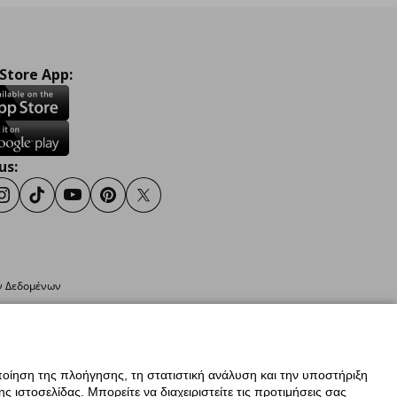
 Store App:
us:
ook
Instagram
TikTok
Youtube
Pinterest
Twitter
ν Δεδομένων
οίηση της πλοήγησης, τη στατιστική ανάλυση και την υποστήριξη
 ιστοσελίδας. Μπορείτε να διαχειριστείτε τις προτιμήσεις σας