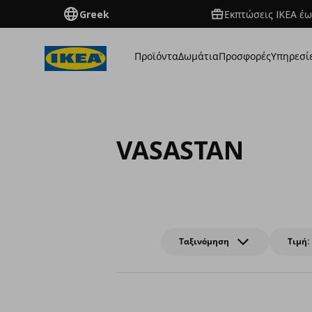
Greek
Εκπτώσεις IKEA έω
Προϊόντα
Δωμάτια
Προσφορές
Υπηρεσί
VASASTAN
Ταξινόμηση
Τιμή: