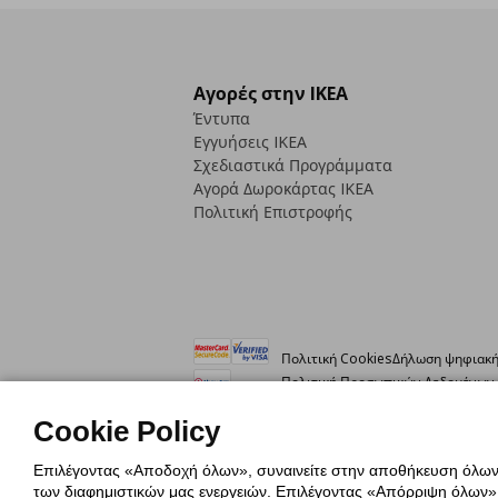
Αγορές στην IKEA
Έντυπα
Εγγυήσεις IKEA
Σχεδιαστικά Προγράμματα
Αγορά Δωρoκάρτας IKEA
Πολιτική Επιστροφής
Πολιτική Cookies
Δήλωση ψηφιακή
Πολιτική Προσωπικών Δεδομένων γ
Cookie Policy
© Inter-IKEA Systems B.V. 1999 - 2025
Επιλέγοντας «Αποδοχή όλων», συναινείτε στην αποθήκευση όλων τ
των διαφημιστικών μας ενεργειών. Επιλέγοντας «Απόρριψη όλων», α