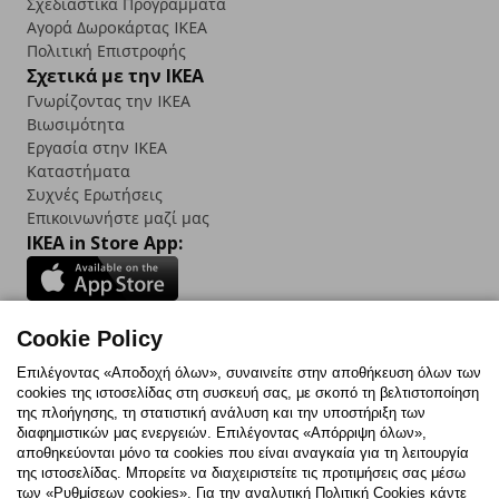
Σχεδιαστικά Προγράμματα
Αγορά Δωρoκάρτας IKEA
Πολιτική Επιστροφής
Σχετικά με την IKEA
Γνωρίζοντας την IKEA
Βιωσιμότητα
Εργασία στην IKEA
Καταστήματα
Συχνές Ερωτήσεις
Επικοινωνήστε μαζί μας
IKEA in Store App:
Cookie Policy
Follow us:
Επιλέγοντας «Αποδοχή όλων», συναινείτε στην αποθήκευση όλων των
cookies της ιστοσελίδας στη συσκευή σας, με σκοπό τη βελτιστοποίηση
Facebook
Instagram
TikTok
Youtube
Pinterest
Twitter
της πλοήγησης, τη στατιστική ανάλυση και την υποστήριξη των
διαφημιστικών μας ενεργειών. Επιλέγοντας «Απόρριψη όλων»,
αποθηκεύονται μόνο τα cookies που είναι αναγκαία για τη λειτουργία
της ιστοσελίδας. Μπορείτε να διαχειριστείτε τις προτιμήσεις σας μέσω
των «Ρυθμίσεων cookies». Για την αναλυτική Πολιτική Cookies κάντε