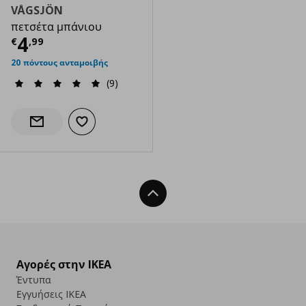
VÅGSJÖN
πετσέτα μπάνιου
Τρέχουσα τιμή
€ 4,99
4
€
,
99
20 πόντους ανταμοιβής
(9)
Προσθήκη στα αγαπημένα
Ενημέρωση διαθεσιμότητας
Back To Top
Αγορές στην IKEA
Έντυπα
Εγγυήσεις IKEA