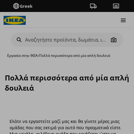
Greek
Πορεία παραγγελίας
Καταστή
Burge
Camera
Εργασία στην IKEA
›
Πολλά περισσότερα από μία απλή δουλειά
Πολλά περισσότερα από μία απλή
δουλειά
Ελάτε να εργαστείτε μαζί μας και θα γίνετε μέρος μιας
ομάδας που σας εκτιμά για αυτό που πραγματικά είστε.
Μια μεγάλη, φιλόξενη ομάδα που εργάζεται ώστε να