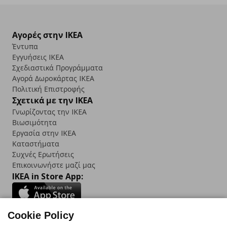
Αγορές στην IKEA
Έντυπα
Εγγυήσεις IKEA
Σχεδιαστικά Προγράμματα
Αγορά Δωρoκάρτας IKEA
Πολιτική Επιστροφής
Σχετικά με την IKEA
Γνωρίζοντας την IKEA
Βιωσιμότητα
Εργασία στην IKEA
Καταστήματα
Συχνές Ερωτήσεις
Επικοινωνήστε μαζί μας
IKEA in Store App:
Cookie Policy