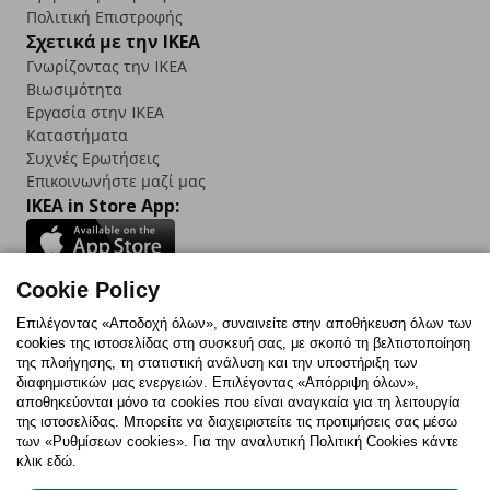
Πολιτική Επιστροφής
Σχετικά με την IKEA
Γνωρίζοντας την IKEA
Βιωσιμότητα
Εργασία στην IKEA
Καταστήματα
Συχνές Ερωτήσεις
Επικοινωνήστε μαζί μας
IKEA in Store App:
Cookie Policy
Follow us:
Επιλέγοντας «Αποδοχή όλων», συναινείτε στην αποθήκευση όλων των
cookies της ιστοσελίδας στη συσκευή σας, με σκοπό τη βελτιστοποίηση
Facebook
Instagram
TikTok
Youtube
Pinterest
Twitter
της πλοήγησης, τη στατιστική ανάλυση και την υποστήριξη των
διαφημιστικών μας ενεργειών. Επιλέγοντας «Απόρριψη όλων»,
αποθηκεύονται μόνο τα cookies που είναι αναγκαία για τη λειτουργία
της ιστοσελίδας. Μπορείτε να διαχειριστείτε τις προτιμήσεις σας μέσω
των «Ρυθμίσεων cookies». Για την αναλυτική Πολιτική Cookies κάντε
κλικ εδώ.
Πολιτική Cookies
Δήλωση ψηφιακής προσβασιμότητας