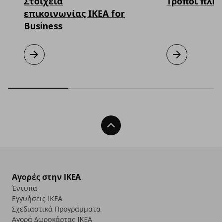
Στοιχεία
Τρόποι πλη
επικοινωνίας ΙΚΕΑ for
Business
Στοιχεία επικοινωνίας ΙΚΕΑ for Business
Μάθετε περισσότερα
Τρόποι πληρω
Μάθετε περισσ
Back To Top
Αγορές στην IKEA
Έντυπα
Εγγυήσεις IKEA
Σχεδιαστικά Προγράμματα
Αγορά Δωρoκάρτας IKEA