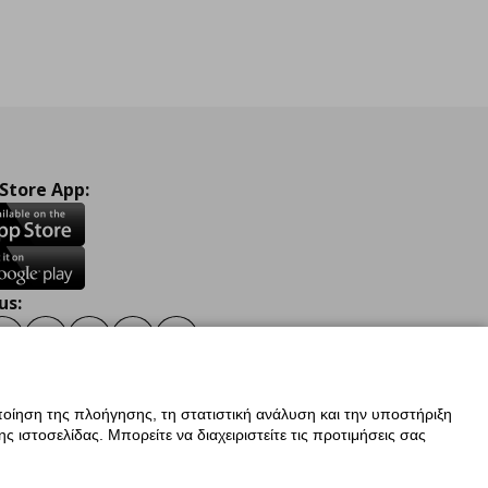
 Store App:
us:
ook
Instagram
TikTok
Youtube
Pinterest
Twitter
οίηση της πλοήγησης, τη στατιστική ανάλυση και την υποστήριξη
 ιστοσελίδας. Μπορείτε να διαχειριστείτε τις προτιμήσεις σας
ν Δεδομένων