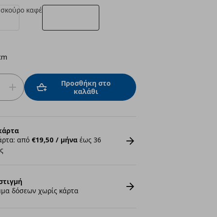
σκούρο καφέ
cm
Προσθήκη στο
καλάθι
κάρτα
άρτα: από
€19,50 / μήνα
έως 36
ς
στιγμή
μα δόσεων χωρίς κάρτα