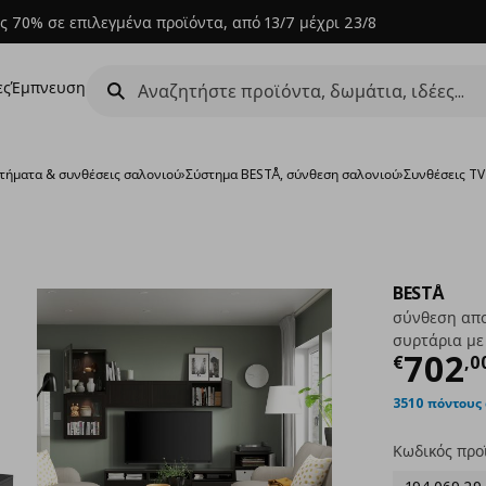
ς 70% σε επιλεγμένα προϊόντα, από 13/7 μέχρι 23/8
ες
Έμπνευση
τήματα & συνθέσεις σαλονιού
›
Σύστημα BESTÅ, σύνθεση σαλονιού
›
Συνθέσεις T
BESTÅ
σύνθεση απο
συρτάρια με
Τρέχ
702
€
,
0
3510 πόντους
Κωδικός προ