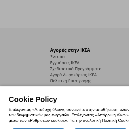
Αγορές στην IKEA
Έντυπα
Εγγυήσεις IKEA
Σχεδιαστικά Προγράμματα
Αγορά Δωρoκάρτας IKEA
Πολιτική Επιστροφής
Cookie Policy
Επιλέγοντας «Αποδοχή όλων», συναινείτε στην αποθήκευση όλων τ
των διαφημιστικών μας ενεργειών. Επιλέγοντας «Απόρριψη όλων», α
Πολιτική Cookies
Δήλωση ψηφιακή
μέσω των «Ρυθμίσεων cookies». Για την αναλυτική Πολιτική Cookie
Πολιτική Προσωπικών Δεδομένων γ