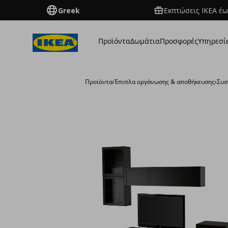
Greek
Εκπτώσεις IKEA έω
Προϊόντα
Δωμάτια
Προσφορές
Υπηρεσί
Προϊόντα
›
Έπιπλα οργάνωσης & αποθήκευσης
›
Συσ