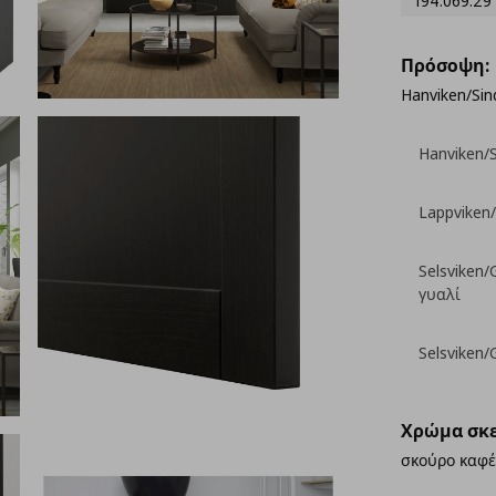
194.069.29
Πρόσοψη:
Hanviken/Sin
Hanviken/
Lappviken/
Selsviken
γυαλί
Selsviken/
Χρώμα σκε
σκούρο καφέ