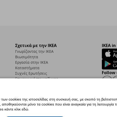
Σχετικά με την IKEA
IKEA in
Γνωρίζοντας την IKEA
Βιωσιμότητα
Εργασία στην IKEA
Καταστήματα
Follow 
Συχνές Ερωτήσεις
Επικοινωνήστε μαζί μας
Faceb
ων cookies της ιστοσελίδας στη συσκευή σας, με σκοπό τη βελτιστοπ
ποθηκεύονται μόνο τα cookies που είναι αναγκαία για τη λειτουργία της
ς προσβασιμότητας
Ρυθμίσεις cookies
Όροι Χρήσης
Γενική Πολιτική Προσωπικώ
s κάντε κλικ εδώ.
ια ΙΚΕΑ.gr
Κώδικας Καταναλωτικής Δεοντολογίας