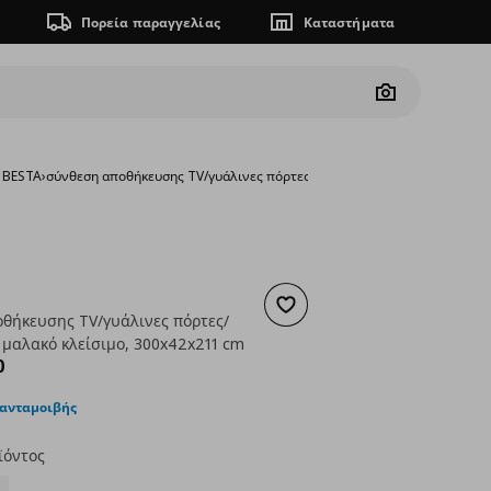
Πορεία παραγγελίας
Καταστήματα
Camera
V BESTA
›
σύνθεση αποθήκευσης TV/γυάλινες πόρτες/συρτάρια με μαλακό κλείσιμ
Προσθήκη στα αγαπημένα
θήκευσης TV/γυάλινες πόρτες/
 μαλακό κλείσιμο, 300x42x211 cm
ουσα τιμή
€ 702,00
0
 ανταμοιβής
ϊόντος