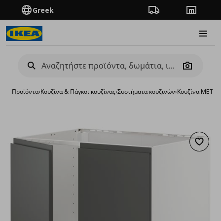
Greek
Πορεία παραγγελίας
Καταστή
Burge
Camera
Προϊόντα
›
Κουζίνα & Πάγκοι κουζίνας
›
Συστήματα κουζινών
›
Κουζίνα METO
Προσθή