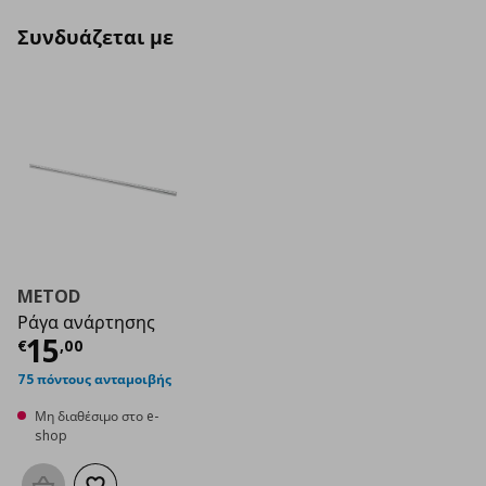
Συνδυάζεται με
METOD
Ράγα ανάρτησης
Τρέχουσα τιμή
€ 15,00
15
€
,
00
75 πόντους ανταμοιβής
Μη διαθέσιμο στο e-
shop