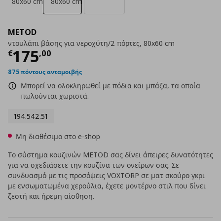
80x60 cm
80x60 cm
METOD
ντουλάπι βάσης για νεροχύτη/2 πόρτες, 80x60 cm
Τρέχουσα τιμή
€ 175,00
175
€
,
00
875 πόντους ανταμοιβής
Μπορεί να ολοκληρωθεί με πόδια και μπάζα, τα οποία
πωλούνται χωριστά.
194.542.51
Μη διαθέσιμο στο e-shop
Το σύστημα κουζινών METOD σας δίνει άπειρες δυνατότητες
για να σχεδιάσετε την κουζίνα των ονείρων σας. Σε
συνδυασμό με τις προσόψεις VOXTORP σε ματ σκούρο γκρι
με ενσωματωμένα χερούλια, έχετε μοντέρνο στιλ που δίνει
ζεστή και ήρεμη αίσθηση.