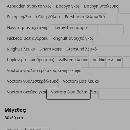
Aspudden ανοιχτό γκρι
Bodbyn γκρι
Bodbyn υπόλευκο
Enkoping/λευκό Όψη ξύλου
Forsbacka βελανιδιά
Havstorp ανοιχτό γκρι
Lerhyttan μαύρο
Nickebo ματ ανθρακί
Ringhult ανοιχτό γκρι
Ringhult λευκό
Sinarp καφέ
Stensund λευκό
Upplov ματ σκούρο μπεζ
Vallstena λευκό
Veddinge λευκό
Voxtorp γυαλιστερό σκούρο γκρι-καφέ
Voxtorp γυαλιστερό/λευκό
Voxtorp ματ λευκό
Voxtorp σκούρο γκρι
Voxtorp όψη βελανιδιάς
Μέγεθος:
80x60 cm