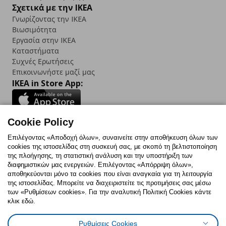
Σχετικά με την IKEA
Γνωρίζοντας την IKEA
Βιωσιμότητα
Εργασία στην IKEA
Καταστήματα
Συχνές Ερωτήσεις
Επικοινωνήστε μαζί μας
IKEA in Store App:
Cookie Policy
Follow us:
Επιλέγοντας «Αποδοχή όλων», συναινείτε στην αποθήκευση όλων των
cookies της ιστοσελίδας στη συσκευή σας, με σκοπό τη βελτιστοποίηση
Facebook
Instagram
TikTok
Youtube
Pinterest
Twitter
της πλοήγησης, τη στατιστική ανάλυση και την υποστήριξη των
διαφημιστικών μας ενεργειών. Επιλέγοντας «Απόρριψη όλων»,
αποθηκεύονται μόνο τα cookies που είναι αναγκαία για τη λειτουργία
της ιστοσελίδας. Μπορείτε να διαχειριστείτε τις προτιμήσεις σας μέσω
των «Ρυθμίσεων cookies». Για την αναλυτική Πολιτική Cookies κάντε
κλικ εδώ.
Πολιτική Cookies
Δήλωση ψηφιακής προσβασιμότητας
Ρυθμίσεις Cookies
Ρυθμίσεις cookies
Όροι Χρήσης