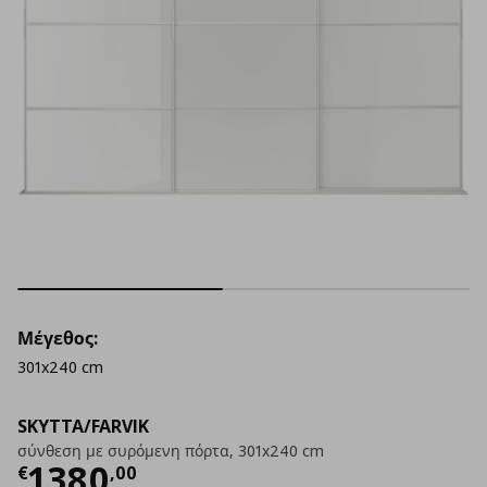
Μέγεθος:
301x240 cm
SKYTTA/FARVIK
σύνθεση με συρόμενη πόρτα, 301x240 cm
Τρέχουσα τιμή
€ 1380,00
1380
€
,
00