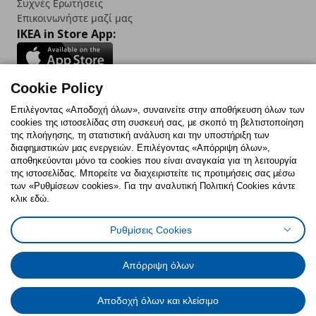
Συχνές Ερωτήσεις
Επικοινωνήστε μαζί μας
IKEA in Store App:
Cookie Policy
Follow us:
Επιλέγοντας «Αποδοχή όλων», συναινείτε στην αποθήκευση όλων των
cookies της ιστοσελίδας στη συσκευή σας, με σκοπό τη βελτιστοποίηση
Facebook
Instagram
TikTok
Youtube
Pinterest
Twitter
της πλοήγησης, τη στατιστική ανάλυση και την υποστήριξη των
διαφημιστικών μας ενεργειών. Επιλέγοντας «Απόρριψη όλων»,
αποθηκεύονται μόνο τα cookies που είναι αναγκαία για τη λειτουργία
της ιστοσελίδας. Μπορείτε να διαχειριστείτε τις προτιμήσεις σας μέσω
των «Ρυθμίσεων cookies». Για την αναλυτική Πολιτική Cookies κάντε
κλικ εδώ.
Πολιτική Cookies
Δήλωση ψηφιακής προσβασιμότητας
Ρυθμίσεις Cookies
Ρυθμίσεις cookies
Όροι Χρήσης
Γενική Πολιτική Προσωπικών Δεδομένων
Πολιτική Προσωπικών Δεδομένων για ΙΚΕΑ.gr
Απόρριψη όλων
Κώδικας Καταναλωτικής Δεοντολογίας
Αποδοχή όλων και κλείσιμο