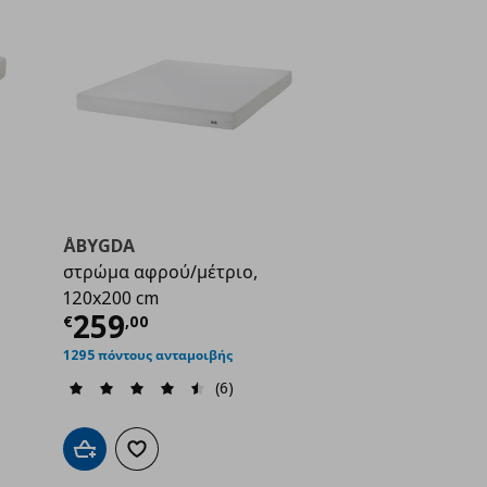
ÅBYGDA
στρώμα αφρού/μέτριο,
120x200 cm
ή
€ 199,00
Τρέχουσα τιμή
€ 259,00
259
€
,
00
1295 πόντους ανταμοιβής
(6)
ένα
Προσθήκη στο καλάθι
Προσθήκη στα αγαπημένα