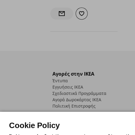
Προσθήκη στα αγαπημένα
Ενημέρωση διαθεσιμότητας
Αγορές στην IKEA
Έντυπα
Εγγυήσεις IKEA
Σχεδιαστικά Προγράμματα
Αγορά Δωρoκάρτας IKEA
Πολιτική Επιστροφής
Cookie Policy