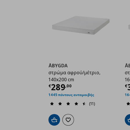
ÅBYGDA
Å
στρώμα αφρού/μέτριο,
στ
140x200 cm
16
Τρέχουσα τιμή
€ 28
Τ
289
€
,
00
€
1445 πόντους ανταμοιβής
16
(11)
Προσθήκη στο καλάθι
Προσθήκη στα αγαπημένα