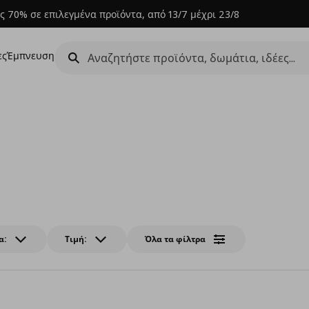
ς 70% σε επιλεγμένα προϊόντα, από 13/7 μέχρι 23/8
ες
Έμπνευση
α:
Τιμή:
Όλα τα φίλτρα