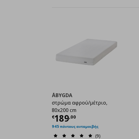
ÅBYGDA
στρώμα αφρού/μέτριο,
80x200 cm
Τρέχουσα τιμή
€ 189
189
€
,
00
945 πόντους ανταμοιβής
(9)