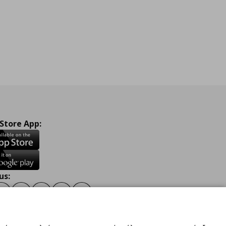
 Store App:
us:
ook
Instagram
TikTok
Youtube
Pinterest
Twitter