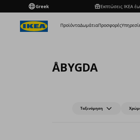
Greek
Εκπτώσεις IKEA έω
Προϊόντα
Δωμάτια
Προσφορές
Υπηρεσί
ÅBYGDA
Ταξινόμηση
Χρώμ