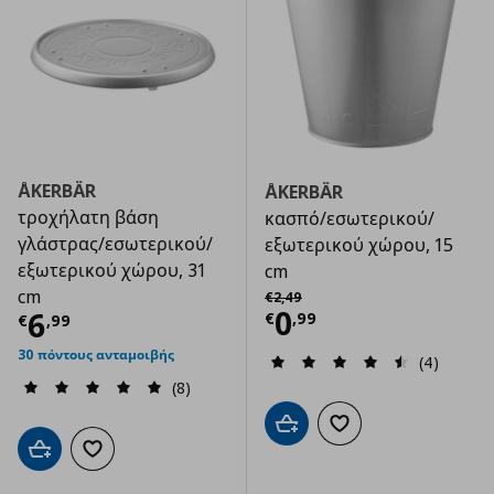
ÅKERBÄR
ÅKERBÄR
τροχήλατη βάση
κασπό/εσωτερικού/
γλάστρας/εσωτερικού/
εξωτερικού χώρου, 15
εξωτερικού χώρου, 31
cm
Αρχική τιμή
€ 2,49
cm
€
2
,
49
Τρέχουσα τιμ
0
Τρέχουσα τιμή
€ 6,99
6
€
,
99
€
,
99
30 πόντους ανταμοιβής
(4)
(8)
Προσθήκη στο καλάθι
Προσθήκη στα αγαπημ
Προσθήκη στο καλάθι
Προσθήκη στα αγαπημένα