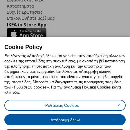
Καταστήματα
Συχνές Ερωτήσεις
Επικοινωνήστε μαζί μας
IKEA in Store App:
Cookie Policy
Follow us:
Επιλέγοντας «Αποδοχή όλων», συναινείτε στην αποθήκευση όλων των
cookies της ιστοσελίδας στη συσκευή σας, με σκοπό τη βελτιστοποίηση
Facebook
Instagram
TikTok
Youtube
Pinterest
Twitter
της πλοήγησης, τη στατιστική ανάλυση και την υποστήριξη των
διαφημιστικών μας ενεργειών. Επιλέγοντας «Απόρριψη όλων»,
αποθηκεύονται μόνο τα cookies που είναι αναγκαία για τη λειτουργία
της ιστοσελίδας. Μπορείτε να διαχειριστείτε τις προτιμήσεις σας μέσω
των «Ρυθμίσεων cookies». Για την αναλυτική Πολιτική Cookies κάντε
κλικ εδώ.
Πολιτική Cookies
Δήλωση ψηφιακής προσβασιμότητας
Ρυθμίσεις Cookies
Ρυθμίσεις cookies
Όροι Χρήσης
Γενική Πολιτική Προσωπικών Δεδομένων
Πολιτική Προσωπικών Δεδομένων για ΙΚΕΑ.gr
Απόρριψη όλων
Κώδικας Καταναλωτικής Δεοντολογίας