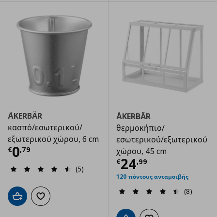
ÅKERBÄR
ÅKERBÄR
κασπό/εσωτερικού/
θερμοκήπιο/
εξωτερικού χώρου, 6 cm
εσωτερικού/εξωτερικού
Τρέχουσα τιμή
€ 0,79
0
€
,
79
χώρου, 45 cm
Τρέχουσα τιμ
24
€
,
99
(5)
120 πόντους ανταμοιβής
(8)
Προσθήκη στο καλάθι
Προσθήκη στα αγαπημένα