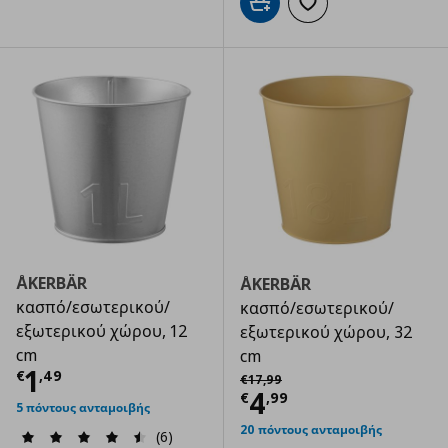
Προσθήκη στο καλάθι
Προσθήκη στα αγαπημ
ÅKERBÄR
ÅKERBÄR
κασπό/εσωτερικού/
κασπό/εσωτερικού/
εξωτερικού χώρου, 12
εξωτερικού χώρου, 32
cm
cm
Τρέχουσα τιμή
€ 1,49
1
Αρχική τιμή
€ 17,99
€
,
49
€
17
,
99
Τρέχουσα τιμ
4
€
,
99
5 πόντους ανταμοιβής
20 πόντους ανταμοιβής
(6)