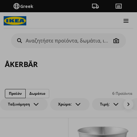
Greek
Πορεία παραγγελίας
Καταστή
Burge
Camera
ÅKERBÄR
Προϊόν
Δωμάτιο
6 Προϊόντα
Ταξινόμηση
Χρώμα:
Τιμή: