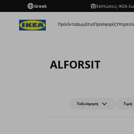
Greek
Εκπτώσεις IKEA έω
Προϊόντα
Δωμάτια
Προσφορές
Υπηρεσί
ALFORSIT
Ταξινόμηση
Τιμή: