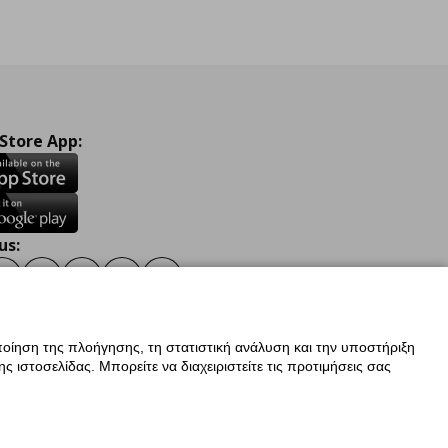
 Store App:
us:
ook
Instagram
TikTok
Youtube
Pinterest
Twitter
οίηση της πλοήγησης, τη στατιστική ανάλυση και την υποστήριξη
 ιστοσελίδας. Μπορείτε να διαχειριστείτε τις προτιμήσεις σας
ν Δεδομένων