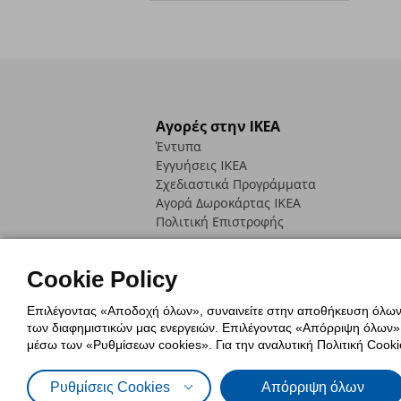
Αγορές στην IKEA
Έντυπα
Εγγυήσεις IKEA
Σχεδιαστικά Προγράμματα
Αγορά Δωρoκάρτας IKEA
Πολιτική Επιστροφής
Cookie Policy
Επιλέγοντας «Αποδοχή όλων», συναινείτε στην αποθήκευση όλων τ
των διαφημιστικών μας ενεργειών. Επιλέγοντας «Απόρριψη όλων», α
Πολιτική Cookies
Δήλωση ψηφιακή
μέσω των «Ρυθμίσεων cookies». Για την αναλυτική Πολιτική Cookie
Πολιτική Προσωπικών Δεδομένων γ
Ρυθμίσεις Cookies
Απόρριψη όλων