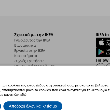
Σχετικά με την IKEA
IKEA in
Γνωρίζοντας την IKEA
Βιωσιμότητα
Εργασία στην IKEA
Καταστήματα
Follow 
Συχνές Ερωτήσεις
Επικοινωνήστε μαζί μας
Faceb
ων cookies της ιστοσελίδας στη συσκευή σας, με σκοπό τη βελτιστοπ
ποθηκεύονται μόνο τα cookies που είναι αναγκαία για τη λειτουργία της
ς προσβασιμότητας
Ρυθμίσεις cookies
Όροι Χρήσης
Γενική Πολιτική Προσωπικώ
s κάντε κλικ εδώ.
ια ΙΚΕΑ.gr
Κώδικας Καταναλωτικής Δεοντολογίας
Αποδοχή όλων και κλείσιμο