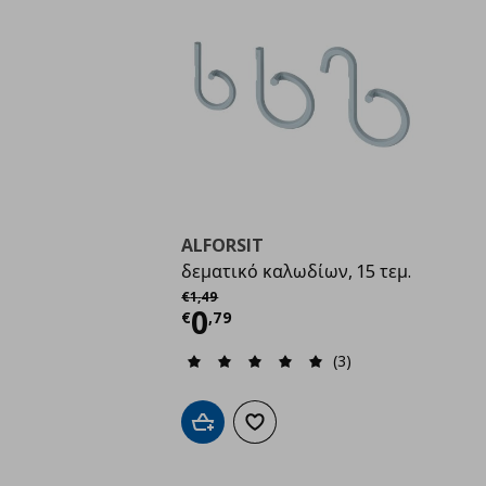
ALFORSIT
δεματικό καλωδίων, 15 τεμ.
Αρχική τιμή
€ 1,49
€
1
,
49
Τρέχουσα τιμή
€ 0,7
0
€
,
79
(3)
Προσθήκη στο καλάθι
Προσθήκη στα αγαπημένα