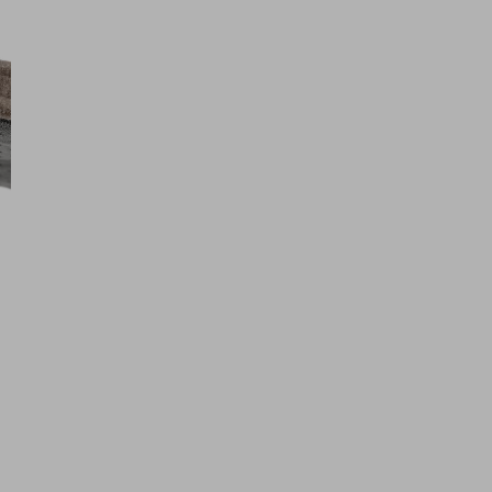
ή
€ 9,99
ένα