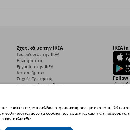
Σχετικά με την IKEA
IKEA in
Γνωρίζοντας την IKEA
Βιωσιμότητα
Εργασία στην IKEA
Καταστήματα
Follow 
Συχνές Ερωτήσεις
Επικοινωνήστε μαζί μας
Faceb
ων cookies της ιστοσελίδας στη συσκευή σας, με σκοπό τη βελτιστοπ
ποθηκεύονται μόνο τα cookies που είναι αναγκαία για τη λειτουργία της
ς προσβασιμότητας
Ρυθμίσεις cookies
Όροι Χρήσης
Γενική Πολιτική Προσωπικώ
s κάντε κλικ εδώ.
ια ΙΚΕΑ.gr
Κώδικας Καταναλωτικής Δεοντολογίας