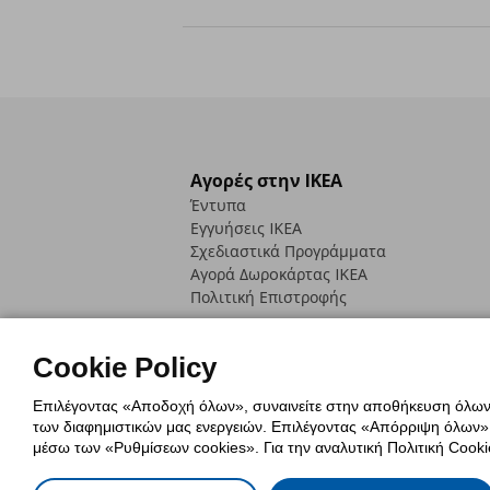
Αγορές στην IKEA
Έντυπα
Εγγυήσεις IKEA
Σχεδιαστικά Προγράμματα
Αγορά Δωρoκάρτας IKEA
Πολιτική Επιστροφής
Cookie Policy
Επιλέγοντας «Αποδοχή όλων», συναινείτε στην αποθήκευση όλων τ
των διαφημιστικών μας ενεργειών. Επιλέγοντας «Απόρριψη όλων», α
Πολιτική Cookies
Δήλωση ψηφιακή
μέσω των «Ρυθμίσεων cookies». Για την αναλυτική Πολιτική Cookie
Πολιτική Προσωπικών Δεδομένων γ