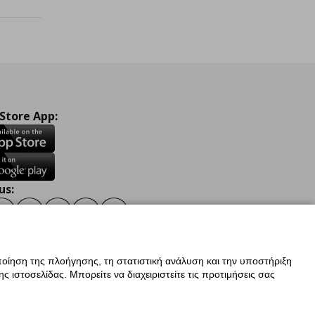
 Store App:
us:
ook
Instagram
TikTok
Youtube
Pinterest
Twitter
οίηση της πλοήγησης, τη στατιστική ανάλυση και την υποστήριξη
 ιστοσελίδας. Μπορείτε να διαχειριστείτε τις προτιμήσεις σας
ν Δεδομένων