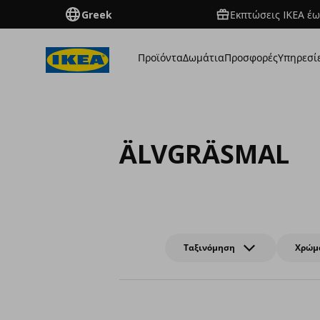
Greek
Εκπτώσεις IKEA έω
Προϊόντα
Δωμάτια
Προσφορές
Υπηρεσί
ÄLVGRÄSMAL
Ταξινόμηση
Χρώμ