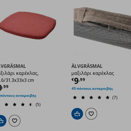
LVGRÄSMAL
ÄLVGRÄSMAL
ξιλάρι καρέκλας,
μαξιλάρι καρέκλας
9
Τρέχουσα τιμ
9
€
,
99
.6/31.3x33x3 cm
ρέχουσα τιμή
€ 9,99
9
,
99
45 πόντους ανταμοιβής
 πόντους ανταμοιβής
(7)
(5)
Προσθήκη στο καλάθι
Προσθήκη στα αγαπημ
Προσθήκη στο καλάθι
Προσθήκη στα αγαπημένα