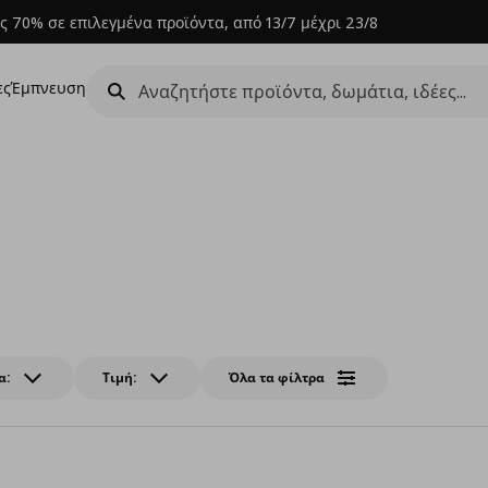
ς 70% σε επιλεγμένα προϊόντα, από 13/7 μέχρι 23/8
ες
Έμπνευση
α:
Τιμή:
Όλα τα φίλτρα