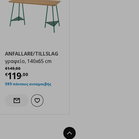
ANFALLARE/TILLSLAG
γραφείο, 140x65 cm
Αρχική τιμή
€ 149,00
€
149
,
00
Τρέχουσα τιμή
€ 119,00
119
€
,
00
595 πόντους ανταμοιβής
Προσθήκη στα αγαπημένα
Ενημέρωση διαθεσιμότητας
Back To Top