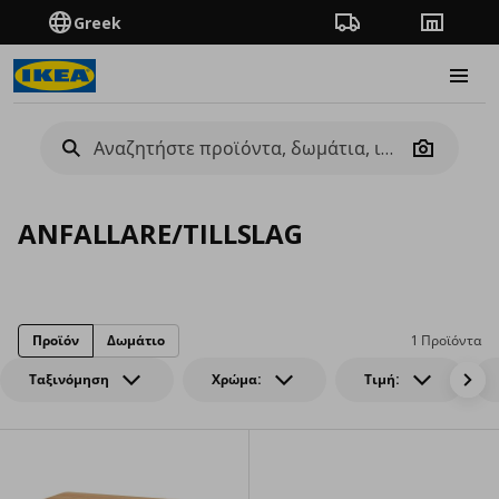
Greek
Πορεία παραγγελίας
Καταστή
Burge
Camera
ANFALLARE/TILLSLAG
Προϊόν
Δωμάτιο
1 Προϊόντα
Ταξινόμηση
Χρώμα:
Τιμή: