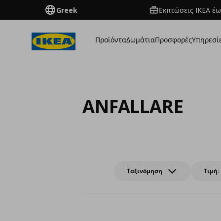
Greek
Εκπτώσεις IKEA έω
Προϊόντα
Δωμάτια
Προσφορές
Υπηρεσί
ANFALLARE
Ταξινόμηση
Τιμή: