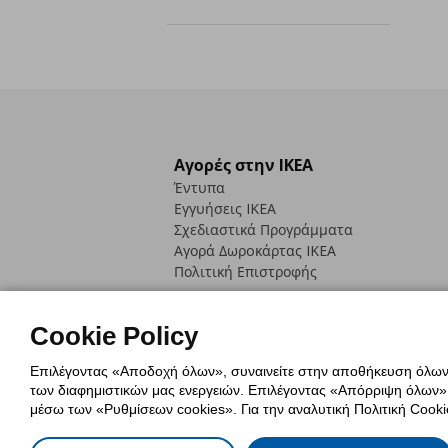
Αγορές στην IKEA
Έντυπα
Εγγυήσεις IKEA
Σχεδιαστικά Προγράμματα
Αγορά Δωρoκάρτας IKEA
Πολιτική Επιστροφής
Cookie Policy
Επιλέγοντας «Αποδοχή όλων», συναινείτε στην αποθήκευση όλων τ
των διαφημιστικών μας ενεργειών. Επιλέγοντας «Απόρριψη όλων», α
Πολιτική Cookies
Δήλωση ψηφιακή
μέσω των «Ρυθμίσεων cookies». Για την αναλυτική Πολιτική Cookie
Πολιτική Προσωπικών Δεδομένων γ