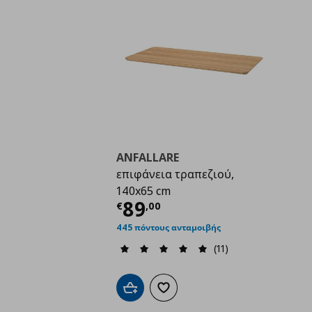
ANFALLARE
επιφάνεια τραπεζιού,
140x65 cm
Τρέχουσα τιμή
€ 89,
89
€
,
00
445 πόντους ανταμοιβής
(11)
Προσθήκη στο καλάθι
Προσθήκη στα αγαπημένα