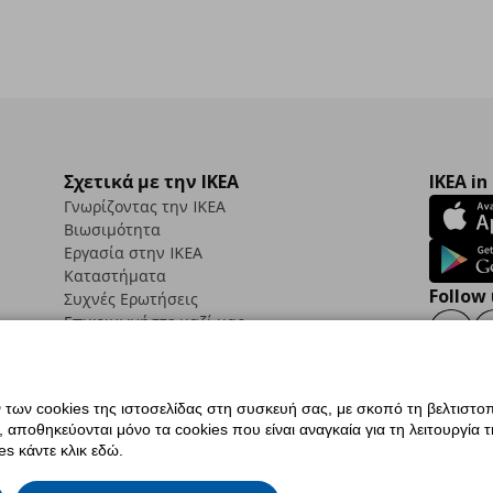
Σχετικά με την IKEA
IKEA in
Γνωρίζοντας την IKEA
Βιωσιμότητα
Εργασία στην IKEA
Καταστήματα
Follow 
Συχνές Ερωτήσεις
Επικοινωνήστε μαζί μας
Faceb
ων cookies της ιστοσελίδας στη συσκευή σας, με σκοπό τη βελτιστοπ
ποθηκεύονται μόνο τα cookies που είναι αναγκαία για τη λειτουργία της
ς προσβασιμότητας
Ρυθμίσεις cookies
Όροι Χρήσης
Γενική Πολιτική Προσωπικώ
s κάντε κλικ εδώ.
ια ΙΚΕΑ.gr
Κώδικας Καταναλωτικής Δεοντολογίας