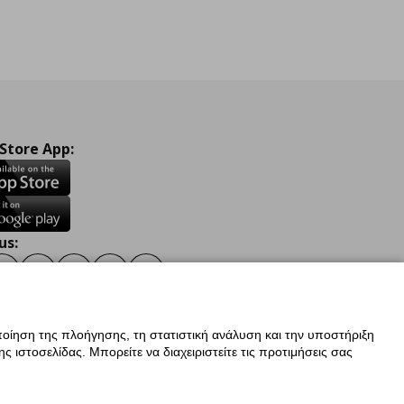
 Store App:
us:
ook
Instagram
TikTok
Youtube
Pinterest
Twitter
οίηση της πλοήγησης, τη στατιστική ανάλυση και την υποστήριξη
 ιστοσελίδας. Μπορείτε να διαχειριστείτε τις προτιμήσεις σας
ν Δεδομένων