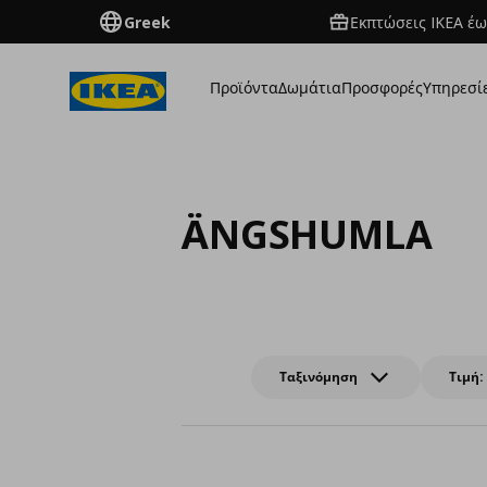
Greek
Εκπτώσεις IKEA έω
Προϊόντα
Δωμάτια
Προσφορές
Υπηρεσί
ÄNGSHUMLA
Ταξινόμηση
Τιμή: