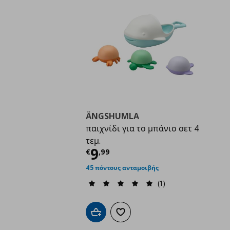
ÄNGSHUMLA
παιχνίδι για το μπάνιο σετ 4
τεμ.
Τρέχουσα τιμή
€ 9,9
9
€
,
99
45 πόντους ανταμοιβής
(1)
Προσθήκη στο καλάθι
Προσθήκη στα αγαπημένα