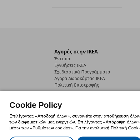
Αγορές στην IKEA
Έντυπα
Εγγυήσεις IKEA
Σχεδιαστικά Προγράμματα
Αγορά Δωρoκάρτας IKEA
Πολιτική Επιστροφής
Cookie Policy
Επιλέγοντας «Αποδοχή όλων», συναινείτε στην αποθήκευση όλων τ
των διαφημιστικών μας ενεργειών. Επιλέγοντας «Απόρριψη όλων», α
Πολιτική Cookies
Δήλωση ψηφιακή
μέσω των «Ρυθμίσεων cookies». Για την αναλυτική Πολιτική Cookie
Πολιτική Προσωπικών Δεδομένων γ