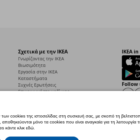
Σχετικά με την IKEA
IKEA in
Γνωρίζοντας την IKEA
Βιωσιμότητα
Εργασία στην IKEA
Καταστήματα
Follow 
Συχνές Ερωτήσεις
Επικοινωνήστε μαζί μας
Faceb
ων cookies της ιστοσελίδας στη συσκευή σας, με σκοπό τη βελτιστοπ
ποθηκεύονται μόνο τα cookies που είναι αναγκαία για τη λειτουργία της
ς προσβασιμότητας
Ρυθμίσεις cookies
Όροι Χρήσης
Γενική Πολιτική Προσωπικώ
s κάντε κλικ εδώ.
ια ΙΚΕΑ.gr
Κώδικας Καταναλωτικής Δεοντολογίας