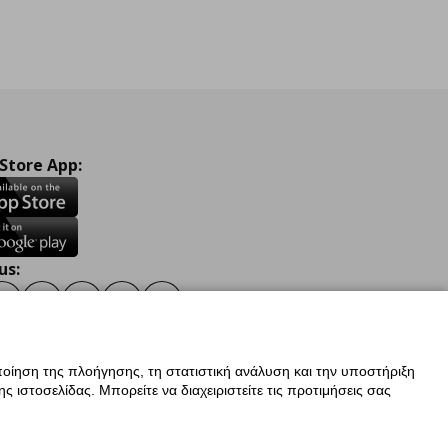
 Store App:
us:
ook
Instagram
TikTok
Youtube
Pinterest
Twitter
οίηση της πλοήγησης, τη στατιστική ανάλυση και την υποστήριξη
 ιστοσελίδας. Μπορείτε να διαχειριστείτε τις προτιμήσεις σας
ν Δεδομένων