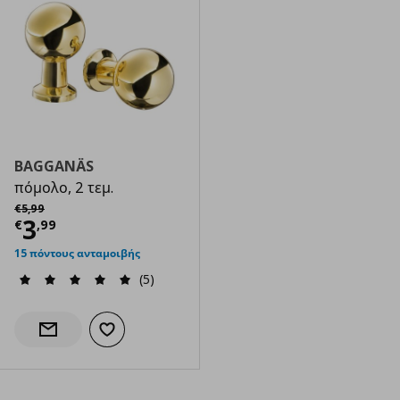
BAGGANÄS
πόμολο, 2 τεμ.
Αρχική τιμή
€ 5,99
€
5
,
99
Τρέχουσα τιμή
€ 3,99
3
€
,
99
15 πόντους ανταμοιβής
(5)
Προσθήκη στα αγαπημένα
Ενημέρωση διαθεσιμότητας