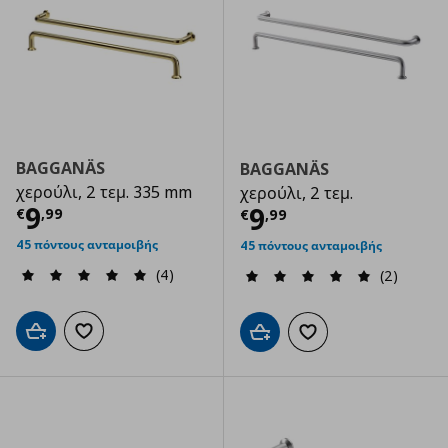
BAGGANÄS
BAGGANÄS
χερούλι, 2 τεμ. 335 mm
χερούλι, 2 τεμ.
Τρέχουσα τιμή
€ 9,99
9
Τρέχουσα τιμ
9
€
,
99
€
,
99
45 πόντους ανταμοιβής
45 πόντους ανταμοιβής
(4)
(2)
Προσθήκη στο καλάθι
Προσθήκη στα αγαπημένα
Προσθήκη στο καλάθι
Προσθήκη στα αγαπημ