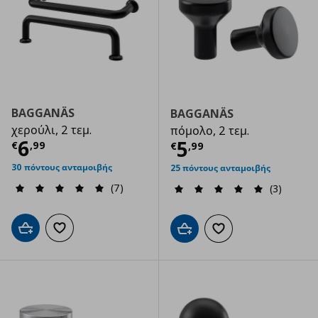
BAGGANÄS
BAGGANÄS
χερούλι, 2 τεμ.
πόμολο, 2 τεμ.
Τρέχουσα τιμή
€ 6,99
6
Τρέχουσα τιμ
5
€
,
99
€
,
99
30 πόντους ανταμοιβής
25 πόντους ανταμοιβής
(7)
(3)
Προσθήκη στο καλάθι
Προσθήκη στα αγαπημένα
Προσθήκη στο καλάθι
Προσθήκη στα αγαπημ