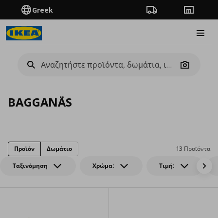
Greek
Πορεία παραγγελίας
Καταστή
Burge
Camera
BAGGANÄS
Προϊόν
Δωμάτιο
13 Προϊόντα
Ταξινόμηση
Χρώμα:
Τιμή: