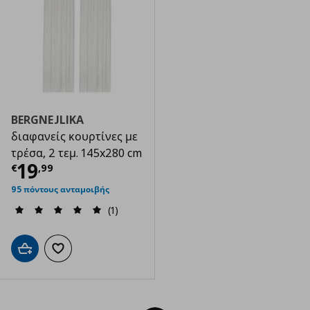
BERGNEJLIKA
διαφανείς κουρτίνες με
τρέσα, 2 τεμ. 145x280 cm
Τρέχουσα τιμή
€ 19,99
19
€
,
99
95 πόντους ανταμοιβής
(1)
Προσθήκη στο καλάθι
Προσθήκη στα αγαπημένα