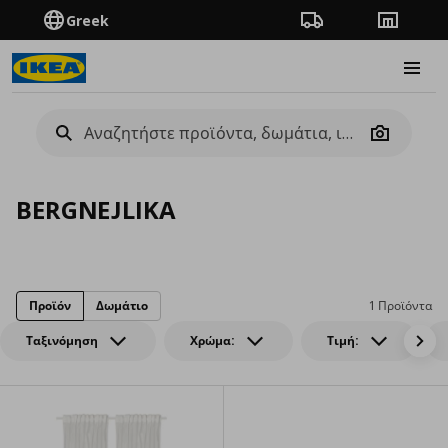
Greek
Πορεία παραγγελίας
Καταστή
Burge
Camera
BERGNEJLIKA
Προϊόν
Δωμάτιο
1 Προϊόντα
Ταξινόμηση
Χρώμα:
Τιμή: