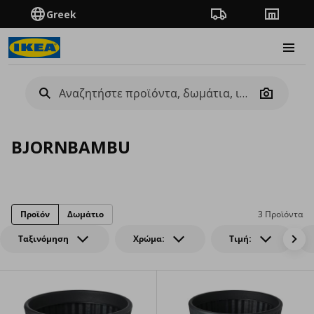
Greek
Πορεία παραγγελίας
Καταστή
Burge
Camera
BJORNBAMBU
Προϊόν
Δωμάτιο
3 Προϊόντα
Ταξινόμηση
Χρώμα:
Τιμή: