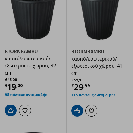
BJORNBAMBU
BJORNBAMBU
κασπό/εσωτερικού/
κασπό/εσωτερικού/
εξωτερικού χώρου, 32
εξωτερικού χώρου, 41
cm
cm
Αρχική τιμή
€ 45,00
Αρχική τιμή
€ 59,99
€
45
,
00
€
59
,
99
Τρέχουσα τιμή
€ 19,00
19
Τρέχουσα τιμ
29
€
,
00
€
,
99
95 πόντους ανταμοιβής
145 πόντους ανταμοιβής
Προσθήκη στο καλάθι
Προσθήκη στα αγαπημένα
Προσθήκη στο καλάθι
Προσθήκη στα αγαπημ