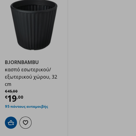
BJORNBAMBU
κασπό εσωτερικού/
εξωτερικού χώρου, 32
cm
Αρχική τιμή
€ 45,00
€
45
,
00
Τρέχουσα τιμή
€ 19,00
19
€
,
00
95 πόντους ανταμοιβής
Προσθήκη στο καλάθι
Προσθήκη στα αγαπημένα