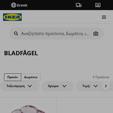
Greek
Πορεία παραγγελίας
Καταστή
Burge
Camera
BLADFÅGEL
Προϊόν
Δωμάτιο
5 Προϊόντα
Ταξινόμηση
Χρώμα:
Τιμή: