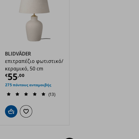
BLIDVÄDER
επιτραπέζιο φωτιστικό/
κεραμικό, 50 cm
Τρέχουσα τιμή
€ 55,00
55
€
,
00
275 πόντους ανταμοιβής
(13)
Προσθήκη στο καλάθι
Προσθήκη στα αγαπημένα