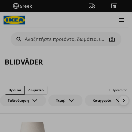
Greek
Πορεία παραγγελίας
Καταστή
Burge
Camera
BLIDVÄDER
Προϊόν
Δωμάτιο
1 Προϊόντα
Ταξινόμηση
Τιμή:
Κατηγορία: