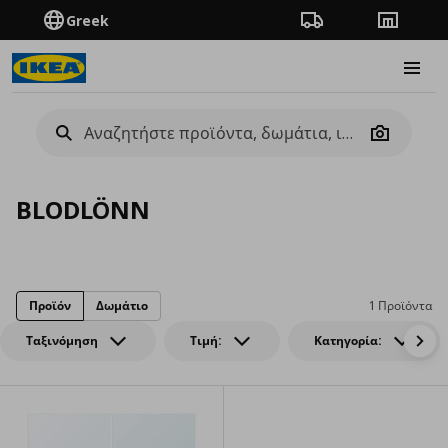
Greek
Πορεία παραγγελίας
Καταστή
Burge
Camera
BLODLÖNN
Προϊόν
Δωμάτιο
1 Προϊόντα
Ταξινόμηση
Τιμή:
Κατηγορία: