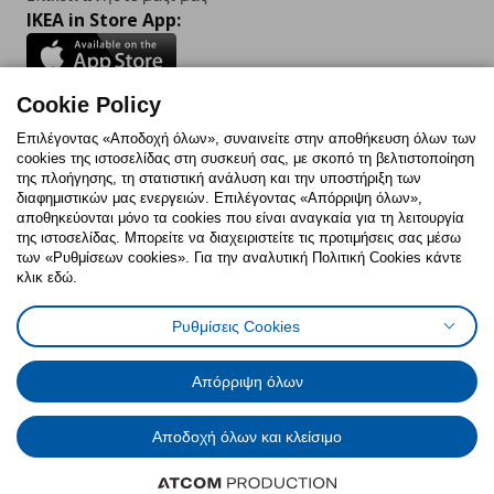
IKEA in Store App:
Cookie Policy
Follow us:
Επιλέγοντας «Αποδοχή όλων», συναινείτε στην αποθήκευση όλων των
cookies της ιστοσελίδας στη συσκευή σας, με σκοπό τη βελτιστοποίηση
Facebook
Instagram
TikTok
Youtube
Pinterest
Twitter
της πλοήγησης, τη στατιστική ανάλυση και την υποστήριξη των
διαφημιστικών μας ενεργειών. Επιλέγοντας «Απόρριψη όλων»,
αποθηκεύονται μόνο τα cookies που είναι αναγκαία για τη λειτουργία
της ιστοσελίδας. Μπορείτε να διαχειριστείτε τις προτιμήσεις σας μέσω
των «Ρυθμίσεων cookies». Για την αναλυτική Πολιτική Cookies κάντε
κλικ εδώ.
Πολιτική Cookies
Δήλωση ψηφιακής προσβασιμότητας
Ρυθμίσεις Cookies
Ρυθμίσεις cookies
Όροι Χρήσης
Γενική Πολιτική Προσωπικών Δεδομένων
Πολιτική Προσωπικών Δεδομένων για ΙΚΕΑ.gr
Απόρριψη όλων
Κώδικας Καταναλωτικής Δεοντολογίας
Αποδοχή όλων και κλείσιμο
© Inter-IKEA Systems B.V. 1999 - 2025