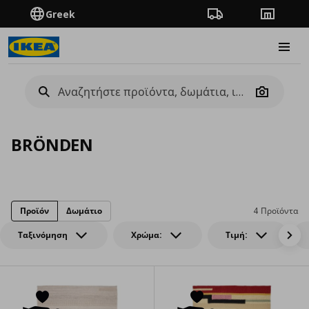
Greek
Πορεία παραγγελίας
Καταστή
Burge
Camera
BRÖNDEN
Προϊόν
Δωμάτιο
4 Προϊόντα
Ταξινόμηση
Χρώμα:
Τιμή: