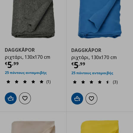
DAGGKÅPOR
DAGGKÅPOR
ριχτάρι, 130x170 cm
ριχτάρι, 130x170 cm
Τρέχουσα τιμή
€ 5,99
5
Τρέχουσα τιμ
5
€
,
99
€
,
99
25 πόντους ανταμοιβής
25 πόντους ανταμοιβής
(1)
(3)
Προσθήκη στο καλάθι
Προσθήκη στα αγαπημένα
Προσθήκη στο καλάθι
Προσθήκη στα αγαπημ