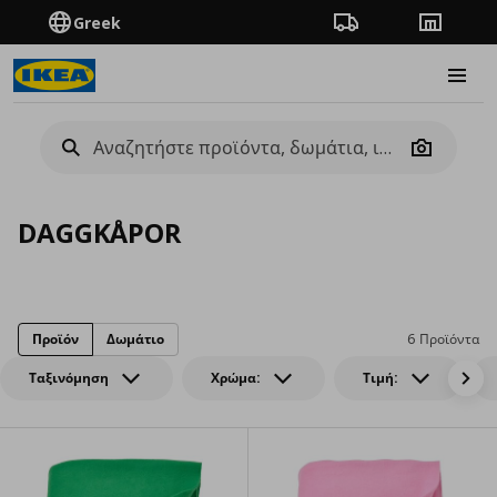
Greek
Πορεία παραγγελίας
Καταστή
Burge
Camera
DAGGKÅPOR
Προϊόν
Δωμάτιο
6 Προϊόντα
Ταξινόμηση
Χρώμα:
Τιμή: