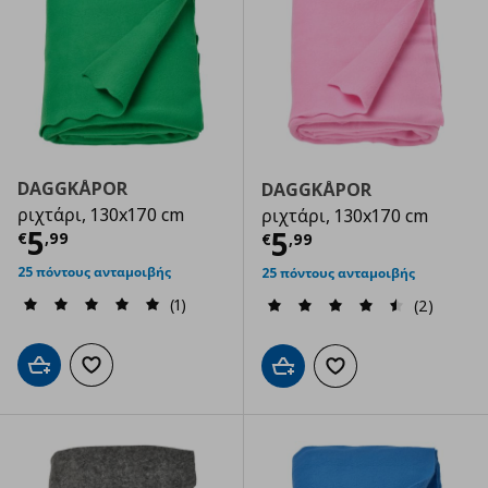
DAGGKÅPOR
DAGGKÅPOR
ριχτάρι, 130x170 cm
ριχτάρι, 130x170 cm
Τρέχουσα τιμή
€ 5,99
5
Τρέχουσα τιμ
5
€
,
99
€
,
99
25 πόντους ανταμοιβής
25 πόντους ανταμοιβής
(1)
(2)
Προσθήκη στο καλάθι
Προσθήκη στα αγαπημένα
Προσθήκη στο καλάθι
Προσθήκη στα αγαπημ