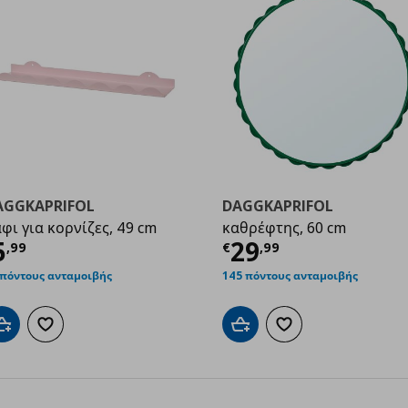
AGGKAPRIFOL
DAGGKAPRIFOL
φι για κορνίζες, 49 cm
καθρέφτης, 60 cm
99
ρέχουσα τιμή
€ 5,99
Τρέχουσα τιμ
5
29
,
99
€
,
99
 πόντους ανταμοιβής
145 πόντους ανταμοιβής
Προσθήκη στο καλάθι
Προσθήκη στα αγαπημένα
Προσθήκη στο καλάθι
Προσθήκη στα αγαπημ