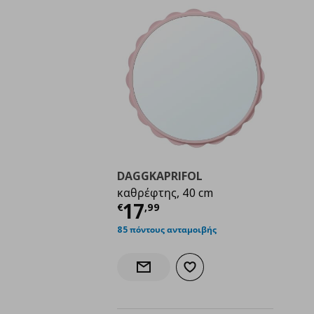
DAGGKAPRIFOL
καθρέφτης, 40 cm
Τρέχουσα τιμή
€ 17,
17
€
,
99
85 πόντους ανταμοιβής
Προσθήκη στα αγαπημένα
Ενημέρωση διαθεσιμότητας