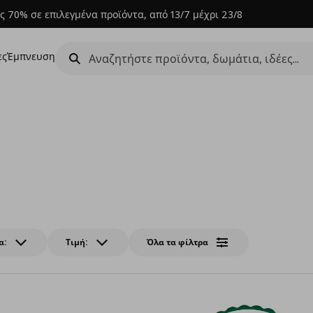
ς 70% σε επιλεγμένα προϊόντα, από 13/7 μέχρι 23/8
ες
Έμπνευση
α:
Τιμή:
Όλα τα φίλτρα