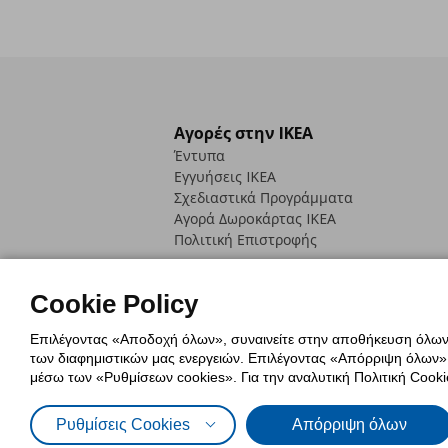
Αγορές στην IKEA
Έντυπα
Εγγυήσεις IKEA
Σχεδιαστικά Προγράμματα
Αγορά Δωρoκάρτας IKEA
Πολιτική Επιστροφής
Cookie Policy
Επιλέγοντας «Αποδοχή όλων», συναινείτε στην αποθήκευση όλων τ
των διαφημιστικών μας ενεργειών. Επιλέγοντας «Απόρριψη όλων», α
Πολιτική Cookies
Δήλωση ψηφιακή
μέσω των «Ρυθμίσεων cookies». Για την αναλυτική Πολιτική Cookie
Πολιτική Προσωπικών Δεδομένων γ
Ρυθμίσεις Cookies
Απόρριψη όλων