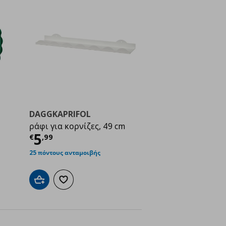
DAGGKAPRIFOL
ράφι για κορνίζες, 49 cm
ή
€ 29,99
Τρέχουσα τιμή
€ 5,99
5
€
,
99
25 πόντους ανταμοιβής
ένα
Προσθήκη στο καλάθι
Προσθήκη στα αγαπημένα