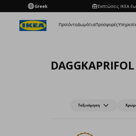
Greek
Εκπτώσεις IKEA έω
Προϊόντα
Δωμάτια
Προσφορές
Υπηρεσί
DAGGKAPRIFOL
Ταξινόμηση
Χρώμ