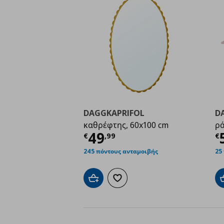
DAGGKAPRIFOL
D
καθρέφτης, 60x100 cm
ρά
Τρέχουσα τιμή
€ 49,
Τ
49
€
,
99
€
245 πόντους ανταμοιβής
25
Προσθήκη στο καλάθι
Προσθήκη στα αγαπημένα