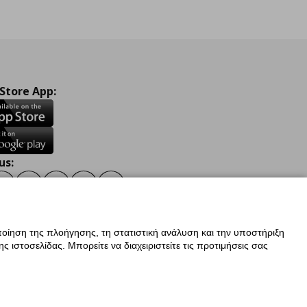
 Store App:
us:
ook
Instagram
TikTok
Youtube
Pinterest
Twitter
οίηση της πλοήγησης, τη στατιστική ανάλυση και την υποστήριξη
 ιστοσελίδας. Μπορείτε να διαχειριστείτε τις προτιμήσεις σας
ν Δεδομένων