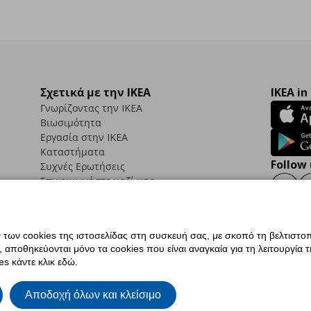
Σχετικά με την IKEA
IKEA in
Γνωρίζοντας την IKEA
Βιωσιμότητα
Εργασία στην IKEA
Καταστήματα
Follow 
Συχνές Ερωτήσεις
Επικοινωνήστε μαζί μας
Faceb
ων cookies της ιστοσελίδας στη συσκευή σας, με σκοπό τη βελτιστοπ
ποθηκεύονται μόνο τα cookies που είναι αναγκαία για τη λειτουργία της
ς προσβασιμότητας
Ρυθμίσεις cookies
Όροι Χρήσης
Γενική Πολιτική Προσωπικώ
s κάντε κλικ εδώ.
ια ΙΚΕΑ.gr
Κώδικας Καταναλωτικής Δεοντολογίας
Αποδοχή όλων και κλείσιμο