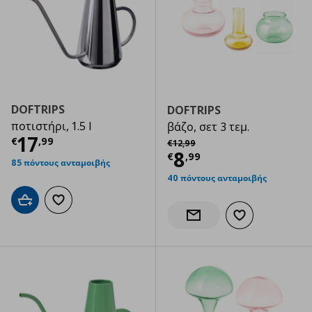
DOFTRIPS
DOFTRIPS
ποτιστήρι, 1.5 l
βάζο, σετ 3 τεμ.
Τρέχουσα τιμή
€ 17,99
17
Αρχική τιμή
€ 12,99
€
,
99
€
12
,
99
Τρέχουσα τιμ
8
€
,
99
85 πόντους ανταμοιβής
40 πόντους ανταμοιβής
Προσθήκη στο καλάθι
Προσθήκη στα αγαπημένα
Προσθήκη στα α
Ενημέρωση διαθεσιμότητας