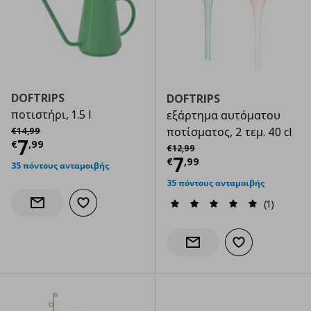
DOFTRIPS
DOFTRIPS
ποτιστήρι, 1.5 l
εξάρτημα αυτόματου
Αρχική τιμή
€ 14,99
ποτίσματος, 2 τεμ. 40 cl
€
14
,
99
Τρέχουσα τιμή
€ 7,99
7
€
,
99
Αρχική τιμή
€ 12,99
€
12
,
99
Τρέχουσα τιμ
7
€
,
99
35 πόντους ανταμοιβής
35 πόντους ανταμοιβής
(1)
Προσθήκη στα αγαπημένα
Ενημέρωση διαθεσιμότητας
Προσθήκη στα α
Ενημέρωση διαθεσιμότητας