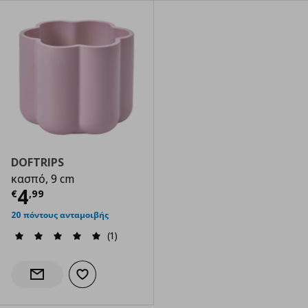
DOFTRIPS
κασπό, 9 cm
Τρέχουσα τιμή
€ 4,99
4
€
,
99
20 πόντους ανταμοιβής
(1)
Προσθήκη στα αγαπημένα
Ενημέρωση διαθεσιμότητας