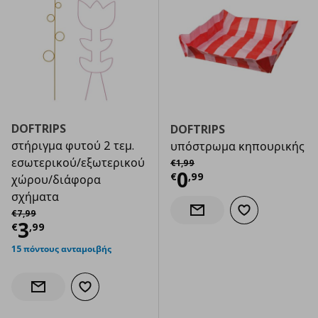
DOFTRIPS
DOFTRIPS
στήριγμα φυτού 2 τεμ.
υπόστρωμα κηπουρικής
Αρχική τιμή
€ 1,99
εσωτερικού/εξωτερικού
€
1
,
99
Τρέχουσα τιμ
0
€
,
99
χώρου/διάφορα
σχήματα
Αρχική τιμή
€ 7,99
€
7
,
99
Προσθήκη στα α
Ενημέρωση διαθεσιμότητας
Τρέχουσα τιμή
€ 3,99
3
€
,
99
15 πόντους ανταμοιβής
Προσθήκη στα αγαπημένα
Ενημέρωση διαθεσιμότητας