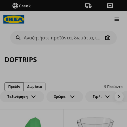
Greek
Πορεία παραγγελίας
Καταστή
Burge
Camera
DOFTRIPS
Προϊόν
Δωμάτιο
9 Προϊόντα
Ταξινόμηση
Χρώμα:
Τιμή: