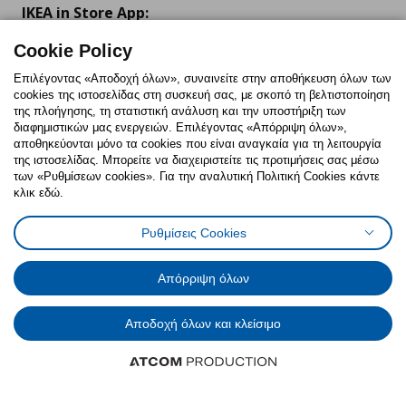
IKEA in Store App:
Cookie Policy
Επιλέγοντας «Αποδοχή όλων», συναινείτε στην αποθήκευση όλων των
cookies της ιστοσελίδας στη συσκευή σας, με σκοπό τη βελτιστοποίηση
Follow us:
της πλοήγησης, τη στατιστική ανάλυση και την υποστήριξη των
διαφημιστικών μας ενεργειών. Επιλέγοντας «Απόρριψη όλων»,
Facebook
Instagram
TikTok
Youtube
Pinterest
Twitter
αποθηκεύονται μόνο τα cookies που είναι αναγκαία για τη λειτουργία
της ιστοσελίδας. Μπορείτε να διαχειριστείτε τις προτιμήσεις σας μέσω
των «Ρυθμίσεων cookies». Για την αναλυτική Πολιτική Cookies κάντε
κλικ εδώ.
Ρυθμίσεις Cookies
Πολιτική Cookies
Δήλωση ψηφιακής προσβασιμότητας
Ρυθμίσεις cookies
Όροι Χρήσης
Απόρριψη όλων
Γενική Πολιτική Προσωπικών Δεδομένων
Πολιτική Προσωπικών Δεδομένων για ΙΚΕΑ.gr
Αποδοχή όλων και κλείσιμο
Κώδικας Καταναλωτικής Δεοντολογίας
© Inter-IKEA Systems B.V. 1999 - 2025