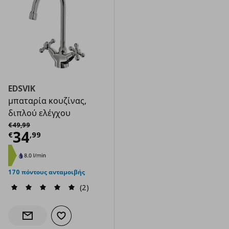
EDSVIK
μπαταρία κουζίνας,
διπλού ελέγχου
Αρχική τιμή
€ 49,99
€
49
,
99
Τρέχουσα τιμή
€ 34,99
34
€
,
99
170 πόντους ανταμοιβής
(2)
Προσθήκη στα αγαπημένα
Ενημέρωση διαθεσιμότητας