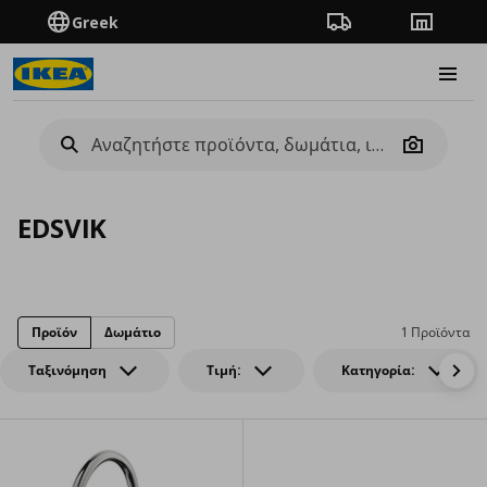
Greek
Πορεία παραγγελίας
Καταστή
Burge
Camera
EDSVIK
Προϊόν
Δωμάτιο
1 Προϊόντα
Ταξινόμηση
Τιμή:
Κατηγορία: