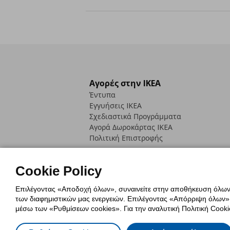
Αγορές στην IKEA
Έντυπα
Εγγυήσεις IKEA
Σχεδιαστικά Προγράμματα
Αγορά Δωρoκάρτας IKEA
Πολιτική Επιστροφής
Cookie Policy
Επιλέγοντας «Αποδοχή όλων», συναινείτε στην αποθήκευση όλων τ
των διαφημιστικών μας ενεργειών. Επιλέγοντας «Απόρριψη όλων», α
Πολιτική Cookies
Δήλωση ψηφιακή
μέσω των «Ρυθμίσεων cookies». Για την αναλυτική Πολιτική Cookie
Πολιτική Προσωπικών Δεδομένων γ