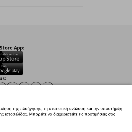
 Store App:
us:
ook
Instagram
TikTok
Youtube
Pinterest
Twitter
οίηση της πλοήγησης, τη στατιστική ανάλυση και την υποστήριξη
 ιστοσελίδας. Μπορείτε να διαχειριστείτε τις προτιμήσεις σας
ν Δεδομένων