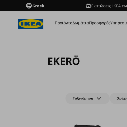
Greek
Εκπτώσεις IKEA έω
Προϊόντα
Δωμάτια
Προσφορές
Υπηρεσί
EKERÖ
Ταξινόμηση
Χρώμ