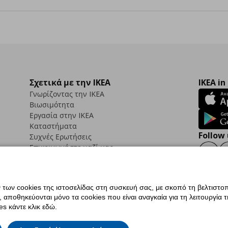
Σχετικά με την IKEA
IKEA in
Γνωρίζοντας την IKEA
Βιωσιμότητα
Εργασία στην IKEA
Καταστήματα
Follow 
Συχνές Ερωτήσεις
Επικοινωνήστε μαζί μας
Faceb
ων cookies της ιστοσελίδας στη συσκευή σας, με σκοπό τη βελτιστοπ
ποθηκεύονται μόνο τα cookies που είναι αναγκαία για τη λειτουργία της
ς προσβασιμότητας
Ρυθμίσεις cookies
Όροι Χρήσης
Γενική Πολιτική Προσωπικώ
s κάντε κλικ εδώ.
ια ΙΚΕΑ.gr
Κώδικας Καταναλωτικής Δεοντολογίας