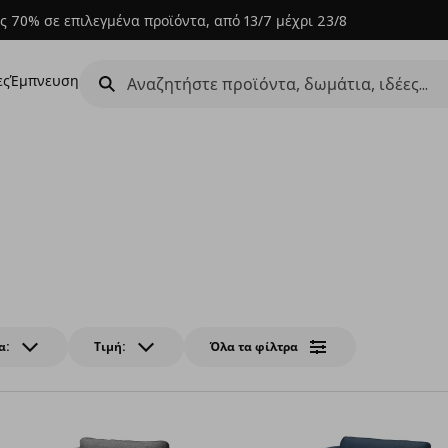
ς 70% σε επιλεγμένα προϊόντα, από 13/7 μέχρι 23/8
ες
Έμπνευση
α:
Τιμή:
Όλα τα φίλτρα