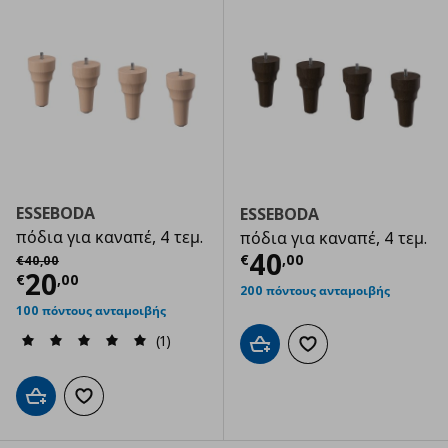
ESSEBODA
ESSEBODA
πόδια για καναπέ, 4 τεμ.
πόδια για καναπέ, 4 τεμ.
Τρέχουσα τιμ
Αρχική τιμή
€ 40,00
40
€
,
00
€
40
,
00
Τρέχουσα τιμή
€ 20,00
20
€
,
00
200 πόντους ανταμοιβής
100 πόντους ανταμοιβής
(1)
Προσθήκη στο καλάθι
Προσθήκη στα αγαπημ
Προσθήκη στο καλάθι
Προσθήκη στα αγαπημένα