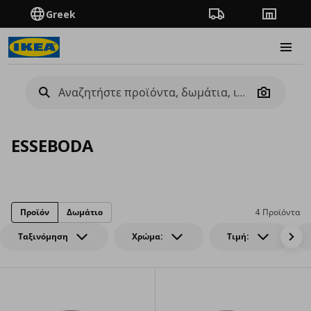
Greek
Πορεία παραγγελίας
Καταστή
Burge
Camera
ESSEBODA
Προϊόν
Δωμάτιο
4 Προϊόντα
Ταξινόμηση
Χρώμα:
Τιμή: