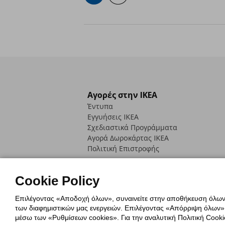
Αγορές στην IKEA
Έντυπα
Εγγυήσεις IKEA
Σχεδιαστικά Προγράμματα
Αγορά Δωρoκάρτας IKEA
Πολιτική Επιστροφής
Cookie Policy
Επιλέγοντας «Αποδοχή όλων», συναινείτε στην αποθήκευση όλων τ
των διαφημιστικών μας ενεργειών. Επιλέγοντας «Απόρριψη όλων», α
Πολιτική Cookies
Δήλωση ψηφιακή
μέσω των «Ρυθμίσεων cookies». Για την αναλυτική Πολιτική Cookie