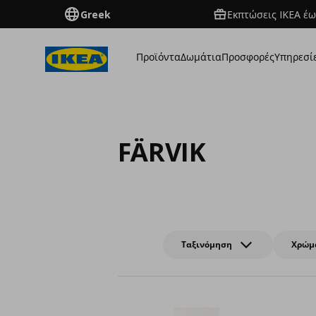
Greek
Εκπτώσεις IKEA έω
Προϊόντα
Δωμάτια
Προσφορές
Υπηρεσί
FÄRVIK
Ταξινόμηση
Χρώμ