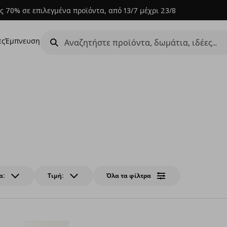
ς 70% σε επιλεγμένα προϊόντα, από 13/7 μέχρι 23/8
ες
Έμπνευση
α:
Τιμή:
Όλα τα φίλτρα