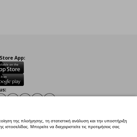
 Store App:
us:
ook
Instagram
TikTok
Youtube
Pinterest
Twitter
οίηση της πλοήγησης, τη στατιστική ανάλυση και την υποστήριξη
 ιστοσελίδας. Μπορείτε να διαχειριστείτε τις προτιμήσεις σας
ν Δεδομένων