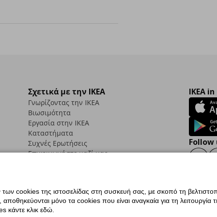
Σχετικά με την IKEA
IKEA in
Γνωρίζοντας την IKEA
Βιωσιμότητα
Εργασία στην IKEA
Καταστήματα
Follow 
Συχνές Ερωτήσεις
Επικοινωνήστε μαζί μας
Faceb
ων cookies της ιστοσελίδας στη συσκευή σας, με σκοπό τη βελτιστοπ
ποθηκεύονται μόνο τα cookies που είναι αναγκαία για τη λειτουργία της
ς προσβασιμότητας
Ρυθμίσεις cookies
Όροι Χρήσης
Γενική Πολιτική Προσωπικώ
s κάντε κλικ εδώ.