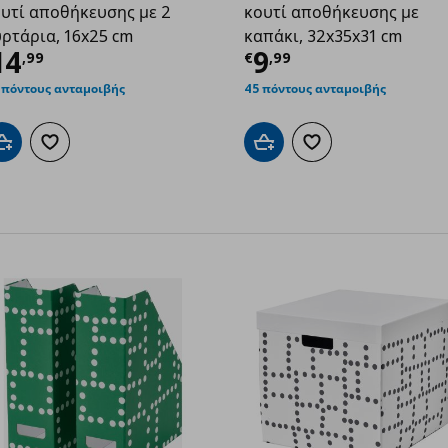
υτί αποθήκευσης με 2
κουτί αποθήκευσης με
ρτάρια, 16x25 cm
καπάκι, 32x35x31 cm
9
ρέχουσα τιμή
€ 14,99
Τρέχουσα τιμ
14
9
,
99
€
,
99
 πόντους ανταμοιβής
45 πόντους ανταμοιβής
Προσθήκη στο καλάθι
Προσθήκη στα αγαπημένα
Προσθήκη στο καλάθι
Προσθήκη στα αγαπημ