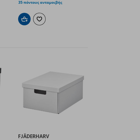
35 πόντους ανταμοιβής
Προσθήκη στο καλάθι
Προσθήκη στα αγαπημένα
ένα
FJÄDERHARV