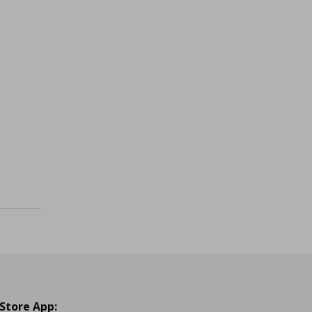
ή
€ 9,99
ένα
 Store App: