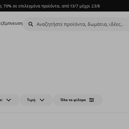
ς 70% σε επιλεγμένα προϊόντα, από 13/7 μέχρι 23/8
ες
Έμπνευση
α:
Τιμή:
Όλα τα φίλτρα