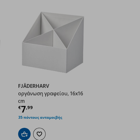
FJÄDERHARV
οργάνωση γραφείου, 16x16
ή
€ 5,99
cm
Τρέχουσα τιμή
€ 7,99
7
€
,
99
35 πόντους ανταμοιβής
Προσθήκη στο καλάθι
Προσθήκη στα αγαπημένα
ένα