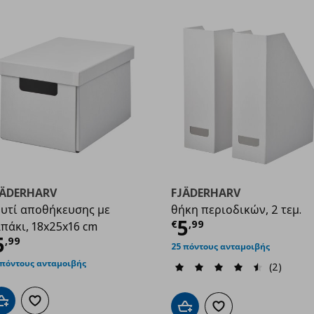
JÄDERHARV
FJÄDERHARV
υτί αποθήκευσης με
θήκη περιοδικών, 2 τεμ.
Τρέχουσα τιμ
5
€
,
99
πάκι, 18x25x16 cm
9
ρέχουσα τιμή
€ 5,99
5
,
99
25 πόντους ανταμοιβής
 πόντους ανταμοιβής
(2)
Προσθήκη στο καλάθι
Προσθήκη στα αγαπημένα
Προσθήκη στο καλάθι
Προσθήκη στα αγαπημ