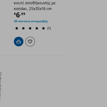
κουτί αποθήκευσης με
καπάκι, 25x35x16 cm
ή
€ 9,99
Τρέχουσα τιμή
€ 6,99
6
€
,
99
30 πόντους ανταμοιβής
(1)
ένα
Προσθήκη στο καλάθι
Προσθήκη στα αγαπημένα