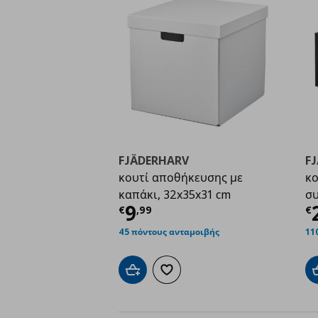
FJÄDERHARV
F
κουτί αποθήκευσης με
κο
καπάκι, 32x35x31 cm
συ
Τρέχουσα τιμή
€ 9,9
Τ
9
€
,
99
€
45 πόντους ανταμοιβής
11
Προσθήκη στο καλάθι
Προσθήκη στα αγαπημένα