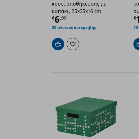
κουτί αποθήκευσης με
κο
καπάκι, 25x35x16 cm
συ
Τρέχουσα τιμή
€ 6,9
Τ
6
€
,
99
€
30 πόντους ανταμοιβής
70
Προσθήκη στο καλάθι
Προσθήκη στα αγαπημένα