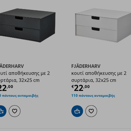
JÄDERHARV
FJÄDERHARV
υτί αποθήκευσης με 2
κουτί αποθήκευσης με 2
ρτάρια, 32x25 cm
συρτάρια, 32x25 cm
9
ρέχουσα τιμή
€ 22,00
Τρέχουσα τιμ
22
22
,
00
€
,
00
0 πόντους ανταμοιβής
110 πόντους ανταμοιβής
Προσθήκη στο καλάθι
Προσθήκη στα αγαπημένα
Προσθήκη στο καλάθι
Προσθήκη στα αγαπημ