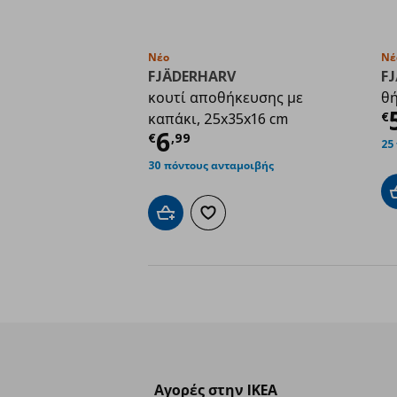
Νέο
Νέ
FJÄDERHARV
F
κουτί αποθήκευσης με
θή
Τ
€
καπάκι, 25x35x16 cm
Τρέχουσα τιμή
€ 6,9
6
€
,
99
25
30 πόντους ανταμοιβής
Προσθήκη στο καλάθι
Προσθήκη στα αγαπημένα
Αγορές στην IKEA