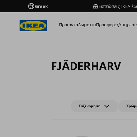
Greek
Εκπτώσεις IKEA έω
Προϊόντα
Δωμάτια
Προσφορές
Υπηρεσί
FJÄDERHARV
Ταξινόμηση
Χρώμ