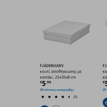
FJÄDERHARV
F
κουτί αποθήκευσης με
κο
καπάκι, 25x35x8 cm
κα
Τρέχουσα τιμή
€ 5,9
Τ
5
€
,
99
€
25 πόντους ανταμοιβής
25
(3)