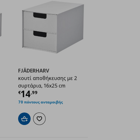
FJÄDERHARV
κουτί αποθήκευσης με 2
συρτάρια, 16x25 cm
ή
€ 22,00
Τρέχουσα τιμή
€ 14,99
14
€
,
99
70 πόντους ανταμοιβής
ένα
Προσθήκη στο καλάθι
Προσθήκη στα αγαπημένα