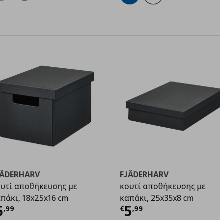
JÄDERHARV
FJÄDERHARV
υτί αποθήκευσης με
κουτί αποθήκευσης με
9
πάκι, 18x25x16 cm
καπάκι, 25x35x8 cm
ρέχουσα τιμή
€ 5,99
Τρέχουσα τιμ
5
5
,
99
€
,
99