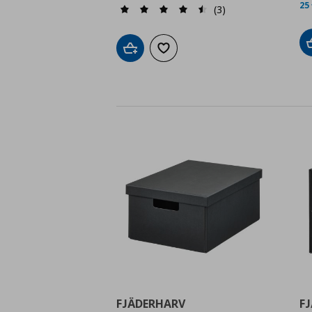
25
(3)
Προσθήκη στο καλάθι
Προσθήκη στα αγαπημένα
FJÄDERHARV
F