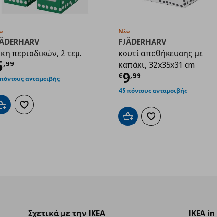
ο
Νέο
JÄDERHARV
FJÄDERHARV
κη περιοδικών, 2 τεμ.
κουτί αποθήκευσης με
ρέχουσα τιμή
€ 5,99
5
,
99
καπάκι, 32x35x31 cm
9
Τρέχουσα τιμ
9
€
,
99
 πόντους ανταμοιβής
45 πόντους ανταμοιβής
Προσθήκη στο καλάθι
Προσθήκη στα αγαπημένα
Προσθήκη στο καλάθι
Προσθήκη στα αγαπημ
Σχετικά με την IKEA
IKEA in