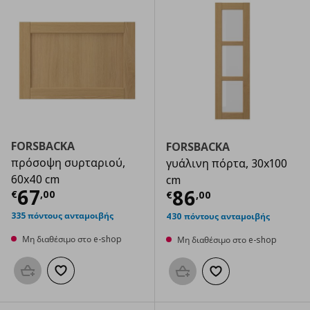
FORSBACKA
FORSBACKA
πρόσοψη συρταριού,
γυάλινη πόρτα, 30x100
60x40 cm
cm
Τρέχουσα τιμή
€ 67,00
67
Τρέχουσα τιμ
86
€
,
00
€
,
00
335 πόντους ανταμοιβής
430 πόντους ανταμοιβής
Μη διαθέσιμο στο e-shop
Μη διαθέσιμο στο e-shop
Προσθήκη στο καλάθι
Προσθήκη στα αγαπημένα
Προσθήκη στο καλάθι
Προσθήκη στα αγαπημ