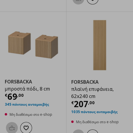
Προσθήκη στο καλάθι
Προσθήκη στα αγαπημ
FORSBACKA
FORSBACKA
μπροστά πόδι, 8 cm
πλαϊνή επιφάνεια,
Τρέχουσα τιμή
€ 69,00
69
€
,
00
62x240 cm
Τρέχουσα τιμ
207
€
,
00
345 πόντους ανταμοιβής
1035 πόντους ανταμοιβής
Μη διαθέσιμο στο e-shop
Μη διαθέσιμο στο e-shop
Προσθήκη στο καλάθι
Προσθήκη στα αγαπημένα