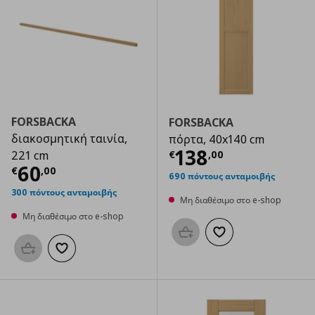
FORSBACKA
FORSBACKA
διακοσμητική ταινία,
πόρτα, 40x140 cm
Τρέχουσα τιμ
138
€
,
00
221 cm
Τρέχουσα τιμή
€ 60,00
60
€
,
00
690 πόντους ανταμοιβής
300 πόντους ανταμοιβής
Μη διαθέσιμο στο e-shop
Μη διαθέσιμο στο e-shop
Προσθήκη στο καλάθι
Προσθήκη στα αγαπημ
Προσθήκη στο καλάθι
Προσθήκη στα αγαπημένα