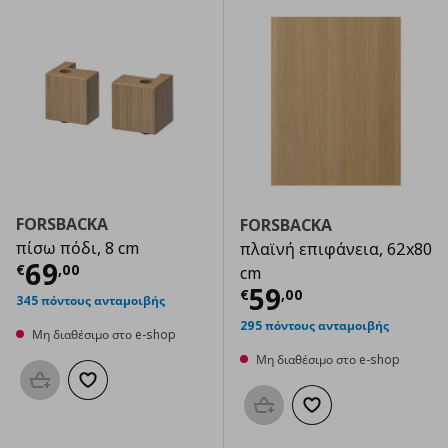
FORSBACKA
FORSBACKA
πίσω πόδι, 8 cm
πλαϊνή επιφάνεια, 62x80
Τρέχουσα τιμή
€ 69,00
69
€
,
00
cm
Τρέχουσα τιμ
59
€
,
00
345 πόντους ανταμοιβής
295 πόντους ανταμοιβής
Μη διαθέσιμο στο e-shop
Μη διαθέσιμο στο e-shop
Προσθήκη στο καλάθι
Προσθήκη στα αγαπημένα
Προσθήκη στο καλάθι
Προσθήκη στα αγαπημ