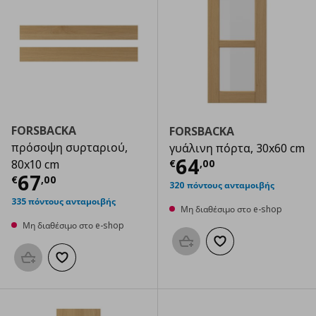
FORSBACKA
FORSBACKA
πρόσοψη συρταριού,
γυάλινη πόρτα, 30x60 cm
Τρέχουσα τιμ
64
€
,
00
80x10 cm
Τρέχουσα τιμή
€ 67,00
67
€
,
00
320 πόντους ανταμοιβής
335 πόντους ανταμοιβής
Μη διαθέσιμο στο e-shop
Μη διαθέσιμο στο e-shop
Προσθήκη στο καλάθι
Προσθήκη στα αγαπημ
Προσθήκη στο καλάθι
Προσθήκη στα αγαπημένα