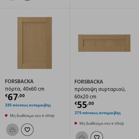
FORSBACKA
FORSBACKA
πόρτα, 40x60 cm
πρόσοψη συρταριού,
Τρέχουσα τιμή
€ 67,00
67
€
,
00
60x20 cm
Τρέχουσα τιμ
55
€
,
00
335 πόντους ανταμοιβής
275 πόντους ανταμοιβής
Μη διαθέσιμο στο e-shop
Μη διαθέσιμο στο e-shop
Προσθήκη στο καλάθι
Προσθήκη στα αγαπημένα