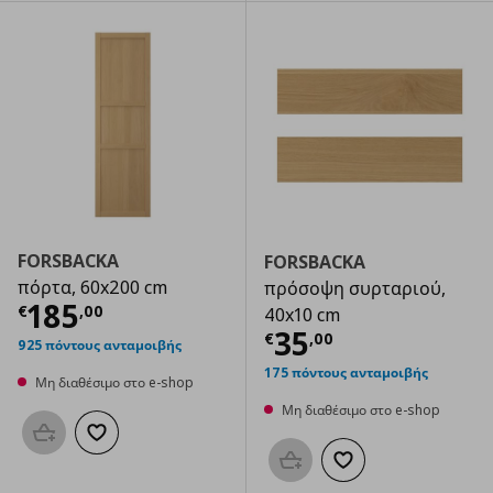
FORSBACKA
FORSBACKA
πόρτα, 60x200 cm
πρόσοψη συρταριού,
Τρέχουσα τιμή
€ 185,00
185
€
,
00
40x10 cm
Τρέχουσα τιμ
35
€
,
00
925 πόντους ανταμοιβής
175 πόντους ανταμοιβής
Μη διαθέσιμο στο e-shop
Μη διαθέσιμο στο e-shop
Προσθήκη στο καλάθι
Προσθήκη στα αγαπημένα
Προσθήκη στο καλάθι
Προσθήκη στα αγαπημ