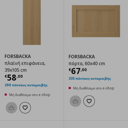
FORSBACKA
FORSBACKA
πλαϊνή επιφάνεια,
πόρτα, 60x40 cm
Τρέχουσα τιμ
67
€
,
00
39x105 cm
Τρέχουσα τιμή
€ 58,00
58
€
,
00
335 πόντους ανταμοιβής
290 πόντους ανταμοιβής
Μη διαθέσιμο στο e-shop
Μη διαθέσιμο στο e-shop
Προσθήκη στο καλάθι
Προσθήκη στα αγαπημ
Προσθήκη στο καλάθι
Προσθήκη στα αγαπημένα