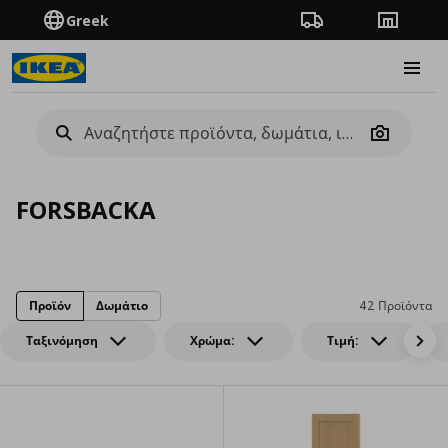
Greek
Πορεία παραγγελίας
Καταστή
Burge
Camera
FORSBACKA
Προϊόν
Δωμάτιο
42 Προϊόντα
Ταξινόμηση
Χρώμα:
Τιμή: