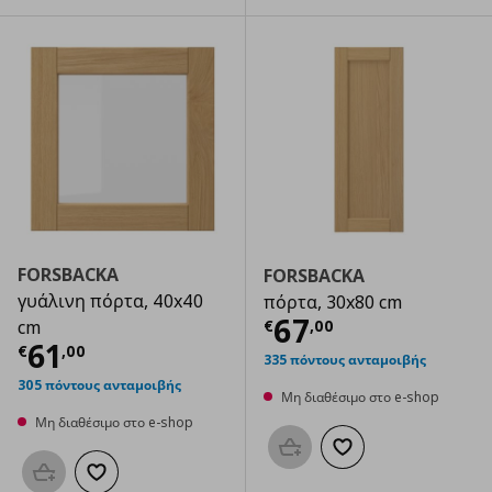
FORSBACKA
FORSBACKA
γυάλινη πόρτα, 40x40
πόρτα, 30x80 cm
Τρέχουσα τιμ
67
€
,
00
cm
Τρέχουσα τιμή
€ 61,00
61
€
,
00
335 πόντους ανταμοιβής
305 πόντους ανταμοιβής
Μη διαθέσιμο στο e-shop
Μη διαθέσιμο στο e-shop
Προσθήκη στο καλάθι
Προσθήκη στα αγαπημ
Προσθήκη στο καλάθι
Προσθήκη στα αγαπημένα