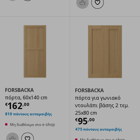
Προσθήκη στο καλάθι
Προσθήκη στα αγαπημ
FORSBACKA
FORSBACKA
πόρτα, 60x140 cm
πόρτα για γωνιακό
Τρέχουσα τιμή
€ 162,00
162
€
,
00
ντουλάπι βάσης 2 τεμ.
25x80 cm
810 πόντους ανταμοιβής
Τρέχουσα τιμ
95
€
,
00
Μη διαθέσιμο στο e-shop
475 πόντους ανταμοιβής
Μη διαθέσιμο στο e-shop