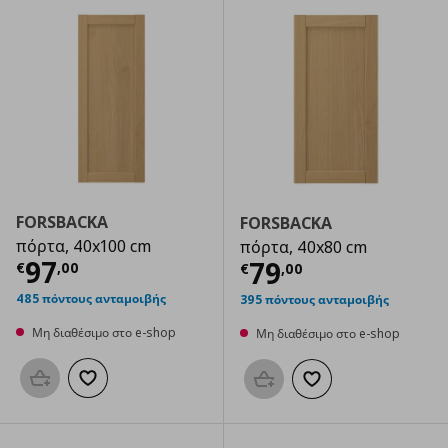
FORSBACKA
FORSBACKA
πόρτα, 40x100 cm
πόρτα, 40x80 cm
Τρέχουσα τιμή
€ 97,00
97
Τρέχουσα τιμ
79
€
,
00
€
,
00
485 πόντους ανταμοιβής
395 πόντους ανταμοιβής
Μη διαθέσιμο στο e-shop
Μη διαθέσιμο στο e-shop
Προσθήκη στο καλάθι
Προσθήκη στα αγαπημένα
Προσθήκη στο καλάθι
Προσθήκη στα αγαπημ