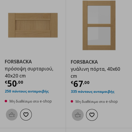
FORSBACKA
FORSBACKA
πρόσοψη συρταριού,
γυάλινη πόρτα, 40x60
40x20 cm
cm
Τρέχουσα τιμή
€ 50,00
50
Τρέχουσα τιμ
67
€
,
00
€
,
00
250 πόντους ανταμοιβής
335 πόντους ανταμοιβής
Μη διαθέσιμο στο e-shop
Μη διαθέσιμο στο e-shop
Προσθήκη στο καλάθι
Προσθήκη στα αγαπημένα
Προσθήκη στο καλάθι
Προσθήκη στα αγαπημ