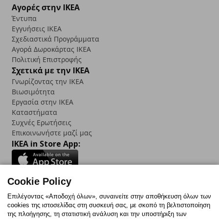
Αγορές στην IKEA
Έντυπα
Εγγυήσεις IKEA
Σχεδιαστικά Προγράμματα
Αγορά Δωρoκάρτας IKEA
Πολιτική Επιστροφής
Σχετικά με την IKEA
Γνωρίζοντας την IKEA
Βιωσιμότητα
Εργασία στην IKEA
Καταστήματα
Συχνές Ερωτήσεις
Επικοινωνήστε μαζί μας
IKEA in Store App:
Cookie Policy
Follow us:
Επιλέγοντας «Αποδοχή όλων», συναινείτε στην αποθήκευση όλων των
cookies της ιστοσελίδας στη συσκευή σας, με σκοπό τη βελτιστοποίηση
Facebook
Instagram
TikTok
Youtube
Pinterest
Twitter
της πλοήγησης, τη στατιστική ανάλυση και την υποστήριξη των