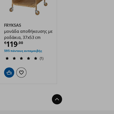
FRYKSAS
μονάδα αποθήκευσης με
ροδάκια, 37x53 cm
Τρέχουσα τιμή
€ 119,00
119
€
,
00
595 πόντους ανταμοιβής
(1)
Προσθήκη στο καλάθι
Προσθήκη στα αγαπημένα
Back To Top