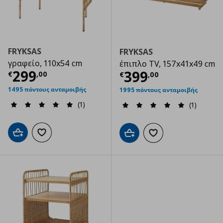
FRYKSAS
FRYKSAS
γραφείο, 110x54 cm
έπιπλο TV, 157x41x49 cm
Τρέχουσα τιμή
€ 299,00
299
Τρέχουσα τιμ
399
€
,
00
€
,
00
1495 πόντους ανταμοιβής
1995 πόντους ανταμοιβής
(1)
(1)
Προσθήκη στο καλάθι
Προσθήκη στα αγαπημένα
Προσθήκη στο καλάθι
Προσθήκη στα αγαπημ