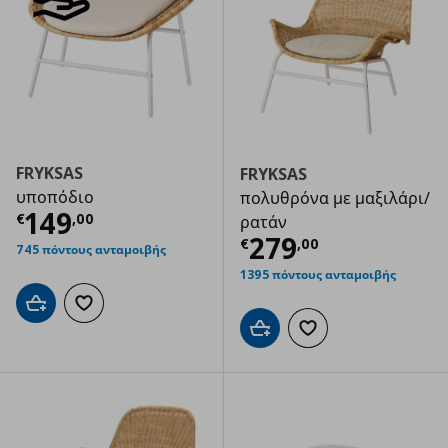
FRYKSAS
FRYKSAS
υποπόδιο
πολυθρόνα με μαξιλάρι/
Τρέχουσα τιμή
€ 149,00
149
€
,
00
ρατάν
Τρέχουσα τιμ
279
€
,
00
745 πόντους ανταμοιβής
1395 πόντους ανταμοιβής
Προσθήκη στο καλάθι
Προσθήκη στα αγαπημένα
Προσθήκη στο καλάθι
Προσθήκη στα αγαπημ