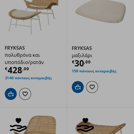
FRYKSAS
FRYKSAS
πολυθρόνα και
μαξιλάρι
Τρέχουσα τιμ
30
€
,
00
υποπόδιο/ρατάν
Τρέχουσα τιμή
€ 428,00
428
€
,
00
150 πόντους ανταμοιβής
2140 πόντους ανταμοιβής
Προσθήκη στο καλάθι
Προσθήκη στα αγαπημ
Προσθήκη στο καλάθι
Προσθήκη στα αγαπημένα