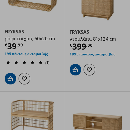
FRYKSAS
FRYKSAS
ράφι τοίχου, 60x20 cm
ντουλάπι, 81x124 cm
Τρέχουσα τιμή
€ 39,99
39
Τρέχουσα τιμ
399
€
,
99
€
,
00
195 πόντους ανταμοιβής
1995 πόντους ανταμοιβής
(1)
Προσθήκη στο καλάθι
Προσθήκη στα αγαπημ
Προσθήκη στο καλάθι
Προσθήκη στα αγαπημένα