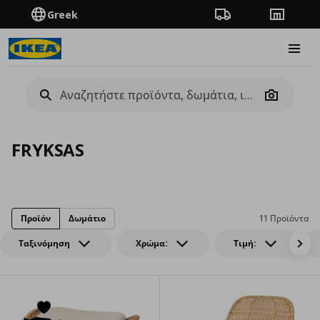
Greek
Πορεία παραγγελίας
Καταστή
Burge
Camera
FRYKSAS
Προϊόν
Δωμάτιο
11 Προϊόντα
Ταξινόμηση
Χρώμα:
Τιμή: