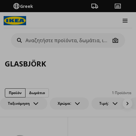
Greek
Πορεία παραγγελίας
Καταστή
Burge
Camera
GLASBJÖRK
Προϊόν
Δωμάτιο
1 Προϊόντα
Ταξινόμηση
Χρώμα:
Τιμή: