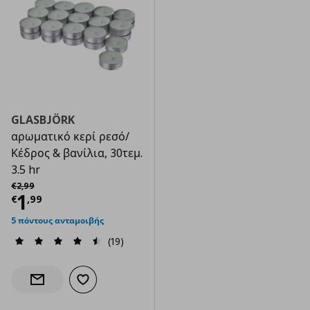
GLASBJÖRK
αρωματικό κερί ρεσό/
Κέδρος & βανίλια, 30τεμ.
3.5 hr
Αρχική τιμή
€ 2,99
€
2
,
99
Τρέχουσα τιμή
€ 1,99
1
€
,
99
5 πόντους ανταμοιβής
(19)
Προσθήκη στα αγαπημένα
Ενημέρωση διαθεσιμότητας