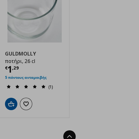
GULDMOLLY
ποτήρι, 26 cl
Τρέχουσα τιμή
€ 1,29
1
€
,
29
5 πόντους ανταμοιβής
(1)
Προσθήκη στο καλάθι
Προσθήκη στα αγαπημένα
Back To Top