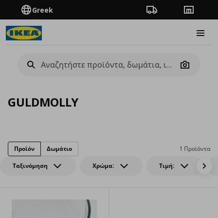
Greek
Πορεία παραγγελίας
Καταστή
Burge
Camera
GULDMOLLY
Προϊόν
Δωμάτιο
1 Προϊόντα
Ταξινόμηση
Χρώμα:
Τιμή: