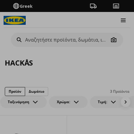
Greek
Πορεία παραγγελίας
Καταστή
Burge
Camera
HACKÅS
Προϊόν
Δωμάτιο
3 Προϊόντα
Ταξινόμηση
Χρώμα:
Τιμή: