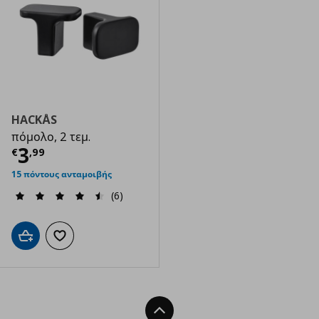
HACKÅS
πόμολο, 2 τεμ.
Τρέχουσα τιμή
€ 3,99
3
€
,
99
15 πόντους ανταμοιβής
(6)
Προσθήκη στο καλάθι
Προσθήκη στα αγαπημένα
Back To Top